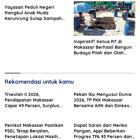
Yayasan Peduli Negeri
Rangkul Anak Muda
Karunrung Sulap Sampah
jadi Cuan
Inspiratif! Ketua RT di
Makassar Berhasil Bangun
Budaya Pilah dan Olah
Sampah dari Rumah
Rekomendasi untuk kamu
Triwulan II 2026,
Pekan Ibu Menyusui Dunia
Pendapatan Makassar
2026, TP PKK Makassar
Capai 49 Persen, Surplus
Bersama AIMI dan Dinkes
Rp130 Miliar
Bekali 300 Peserta Edukasi
ASI Eksklusif
Pemkot Makassar Pastikan
Dapat Saran dari Menko
PSEL Tetap Berjalan,
Pangan, Appi Beberkan
Penetapan Lokasi Masih
Progres TPA 93 Persen dan