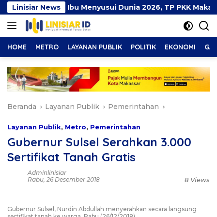
Langsung
Pekan Ibu Menyusui Dunia 2026, TP PKK Makassar Bersam
Linisiar News
ke
konten
HOME
METRO
LAYANAN PUBLIK
POLITIK
EKONOMI
GAY
Beranda
Layanan Publik
Pemerintahan
Layanan Publik
,
Metro
,
Pemerintahan
Gubernur Sulsel Serahkan 3.000
Sertifikat Tanah Gratis
Adminlinisiar
Rabu, 26 Desember 2018
8 Views
Gubernur Sulsel, Nurdin Abdullah menyerahkan secara langsung
sertifikat tanah ke warga, Rabu (26/12/2018)