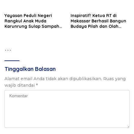
Dibahas
PSEL Masuk Pendampingan
APH
Yayasan Peduli Negeri
Inspiratif! Ketua RT di
Rangkul Anak Muda
Makassar Berhasil Bangun
Karunrung Sulap Sampah
Budaya Pilah dan Olah
jadi Cuan
Sampah dari Rumah
```
Tinggalkan Balasan
Alamat email Anda tidak akan dipublikasikan.
Ruas yang
wajib ditandai
*