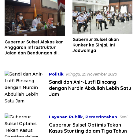
Gubernur Sulsel akan
Gubernur Sulsel Alokasikan
Kunker ke Sinjai, Ini
Anggaran Infrastruktur
Jadwalnya
Jalan dan Bendungan di
Sinjai
Politik
Minggu, 29 November 2020
Sandi dan Anir-Lutfi Bincang
dengan Nurdin Abdullah Lebih Satu
Jam
Layanan Publik
,
Pemerintahan
Senin,
3 Agustus 2020
Gubernur Sulsel Optimis Tekan
Kasus Stunting dalam Tiga Tahun