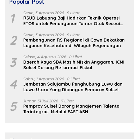
Popular Post
1
Senin, 3 Agustus 2026
9 Lihat
RSUD Labuang Baji Hadirkan Teknik Operasi
ETOS untuk Penanganan Tumor Otak Sesuai
Indikasi Medis
2
Senin, 3 Agustus 2026
9 Lihat
Pembangunan RS Regional di Gowa Dekatkan
Layanan Kesehatan di Wilayah Pegunungan
3
Selasa, 4 Agustus 2026
8 Lihat
Daerah Kaya SDA Masih Miskin Anggaran, ICMI
Sulsel Dorong Reformasi Fiskal
4
Sabtu, 1 Agustus 2026
8 Lihat
Jembatan Salujambu Penghubung Luwu dan
Luwu Utara Yang Dibangun Pemprov Sulsel
Segera Difungsikan
5
Jumat, 31 Juli 2026
7 Lihat
Pemprov Sulsel Dorong Manajemen Talenta
Terintegrasi Melalui FAST ASN