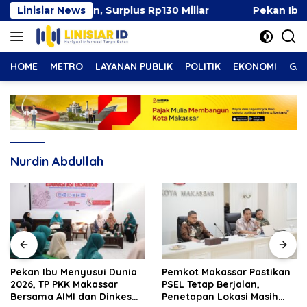
Langsung
i 49 Persen, Surplus Rp130 Miliar
Linisiar News
Pekan Ibu Menyus
ke
konten
HOME
METRO
LAYANAN PUBLIK
POLITIK
EKONOMI
GAY
Nurdin Abdullah
Pekan Ibu Menyusui Dunia
Pemkot Makassar Pastikan
2026, TP PKK Makassar
PSEL Tetap Berjalan,
Bersama AIMI dan Dinkes
Penetapan Lokasi Masih