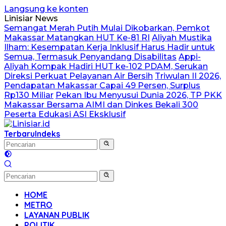
Langsung ke konten
Linisiar News
Semangat Merah Putih Mulai Dikobarkan, Pemkot
Makassar Matangkan HUT Ke-81 RI
Aliyah Mustika
Ilham: Kesempatan Kerja Inklusif Harus Hadir untuk
Semua, Termasuk Penyandang Disabilitas
Appi-
Aliyah Kompak Hadiri HUT ke-102 PDAM, Serukan
Direksi Perkuat Pelayanan Air Bersih
Triwulan II 2026,
Pendapatan Makassar Capai 49 Persen, Surplus
Rp130 Miliar
Pekan Ibu Menyusui Dunia 2026, TP PKK
Makassar Bersama AIMI dan Dinkes Bekali 300
Peserta Edukasi ASI Eksklusif
Terbaru
Indeks
HOME
METRO
LAYANAN PUBLIK
POLITIK