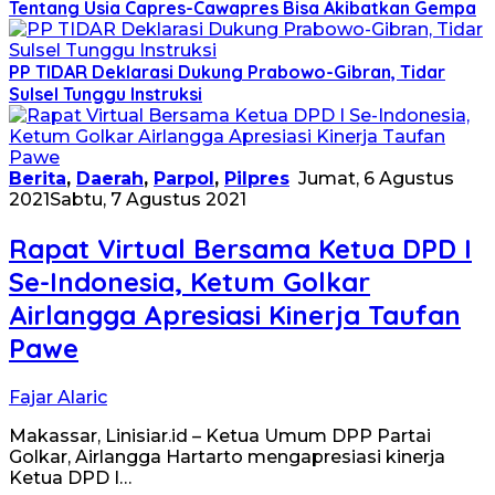
Tentang Usia Capres-Cawapres Bisa Akibatkan Gempa
PP TIDAR Deklarasi Dukung Prabowo-Gibran, Tidar
Sulsel Tunggu Instruksi
Berita
,
Daerah
,
Parpol
,
Pilpres
Jumat, 6 Agustus
2021
Sabtu, 7 Agustus 2021
Rapat Virtual Bersama Ketua DPD I
Se-Indonesia, Ketum Golkar
Airlangga Apresiasi Kinerja Taufan
Pawe
Fajar Alaric
Makassar, Linisiar.id – Ketua Umum DPP Partai
Golkar, Airlangga Hartarto mengapresiasi kinerja
Ketua DPD I…