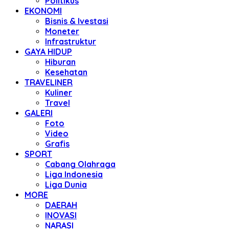
Politikus
EKONOMI
Bisnis & Ivestasi
Moneter
Infrastruktur
GAYA HIDUP
Hiburan
Kesehatan
TRAVELINER
Kuliner
Travel
GALERI
Foto
Video
Grafis
SPORT
Cabang Olahraga
Liga Indonesia
Liga Dunia
MORE
DAERAH
INOVASI
NARASI