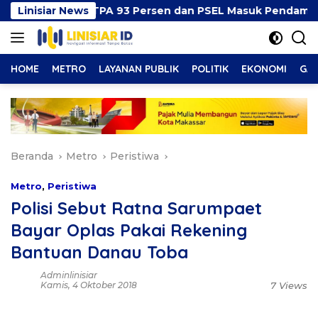
Langsung
 Progres TPA 93 Persen dan PSEL Masuk Pendampingan AP
Linisiar News
ke
konten
HOME
METRO
LAYANAN PUBLIK
POLITIK
EKONOMI
GAY
Beranda
Metro
Peristiwa
Metro
,
Peristiwa
Polisi Sebut Ratna Sarumpaet
Bayar Oplas Pakai Rekening
Bantuan Danau Toba
Adminlinisiar
Kamis, 4 Oktober 2018
7 Views