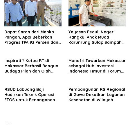
Dapat Saran dari Menko
Yayasan Peduli Negeri
Pangan, Appi Beberkan
Rangkul Anak Muda
Progres TPA 93 Persen dan
Karunrung Sulap Sampah
PSEL Masuk Pendampingan
jadi Cuan
APH
Inspiratif! Ketua RT di
Munafri Tawarkan Makassar
Makassar Berhasil Bangun
sebagai Hub Investasi
Budaya Pilah dan Olah
Indonesia Timur di Forum
Sampah dari Rumah
APINDO 2026
RSUD Labuang Baji
Pembangunan RS Regional
Hadirkan Teknik Operasi
di Gowa Dekatkan Layanan
ETOS untuk Penanganan
Kesehatan di Wilayah
Tumor Otak Sesuai Indikasi
Pegunungan
Medis
```