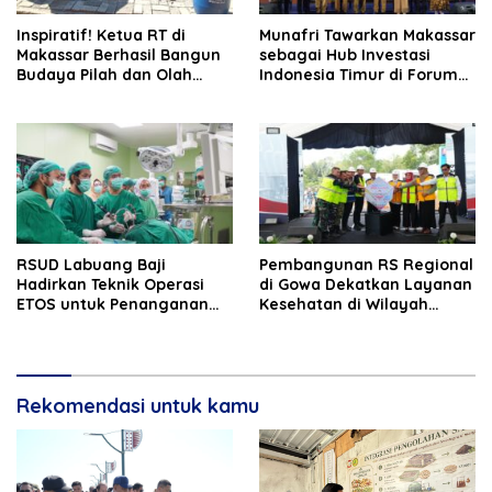
Inspiratif! Ketua RT di
Munafri Tawarkan Makassar
Makassar Berhasil Bangun
sebagai Hub Investasi
Budaya Pilah dan Olah
Indonesia Timur di Forum
Sampah dari Rumah
APINDO 2026
RSUD Labuang Baji
Pembangunan RS Regional
Hadirkan Teknik Operasi
di Gowa Dekatkan Layanan
ETOS untuk Penanganan
Kesehatan di Wilayah
Tumor Otak Sesuai Indikasi
Pegunungan
Medis
Rekomendasi untuk kamu