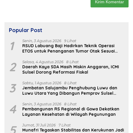
Popular Post
1
Senin, 3 Agustus 2026
9 Lihat
RSUD Labuang Baji Hadirkan Teknik Operasi
ETOS untuk Penanganan Tumor Otak Sesuai
Indikasi Medis
2
Selasa, 4 Agustus 2026
8 Lihat
Daerah Kaya SDA Masih Miskin Anggaran, ICMI
Sulsel Dorong Reformasi Fiskal
3
Sabtu, 1 Agustus 2026
8 Lihat
Jembatan Salujambu Penghubung Luwu dan
Luwu Utara Yang Dibangun Pemprov Sulsel
Segera Difungsikan
4
Senin, 3 Agustus 2026
8 Lihat
Pembangunan RS Regional di Gowa Dekatkan
Layanan Kesehatan di Wilayah Pegunungan
5
Jumat, 31 Juli 2026
7 Lihat
Munafri Tegaskan Stabilitas dan Kerukunan Jadi