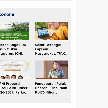
Unggul
konomi
aerah Kaya SDA
Sasar Berbagai
sih Miskin
Lapisan
ggaran, ICMI
Masyarakat, TPAKD
lsel Dorong
Sulsel Perluas
formasi Fiskal
Inklusi Keuangan
PMI Properti
Pendapatan Pajak
lsel Gelar Raker
Daerah Sulsel Naik
26-2027, Perkuat
Rp176 Miliar
olaborasi Bangun
Hingga Akhir Juni
osistem Properti
2026
erdaya Saing