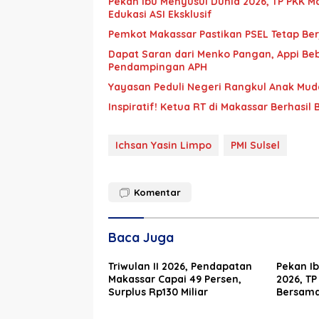
Pekan Ibu Menyusui Dunia 2026, TP PKK M
Edukasi ASI Eksklusif
Pemkot Makassar Pastikan PSEL Tetap Ber
Dapat Saran dari Menko Pangan, Appi Be
Pendampingan APH
Yayasan Peduli Negeri Rangkul Anak Mud
Inspiratif! Ketua RT di Makassar Berhas
Ichsan Yasin Limpo
PMI Sulsel
Komentar
Baca Juga
Triwulan II 2026, Pendapatan
Pekan I
Makassar Capai 49 Persen,
2026, TP
Surplus Rp130 Miliar
Bersama
Bekali 3
ASI Eksk