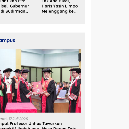
lantikan PPP
Tak Ada Rival,
lsel, Gubernur
Haris Yasin Limpo
ndi Sudirman
Melenggang ke
ak Perjuangkan
Periode Kedua di
ukungan Pusat
Kosgoro Sulsel
ntuk
embangunan
aerah
ampus
mat, 17 Juli 2026
mpat Profesor Unhas Tawarkan
rspektif Ilmiah bagi Masa Depan Tata