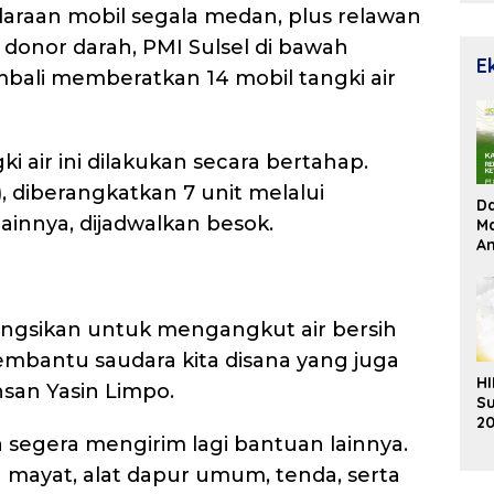
raan mobil segala medan, plus relawan
donor darah, PMI Sulsel di bawah
E
mbali memberatkan 14 mobil tangki air
 air ini dilakukan secara bertahap.
), diberangkatkan 7 unit melalui
D
ainnya, dijadwalkan besok.
Ma
An
Su
Re
 fungsikan untuk mengangkut air bersih
mbantu saudara kita disana yang juga
HI
hsan Yasin Limpo.
Su
20
K
ga segera mengirim lagi bantuan lainnya.
Ek
 mayat, alat dapur umum, tenda, serta
B