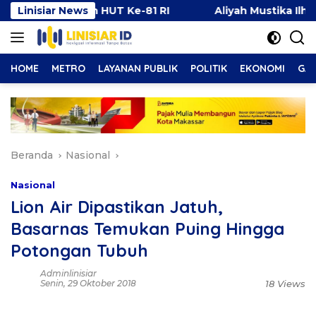
Langsung
atangkan HUT Ke-81 RI
Linisiar News
Aliyah Mustika Ilham: Kese
ke
konten
HOME
METRO
LAYANAN PUBLIK
POLITIK
EKONOMI
GAY
Beranda
Nasional
Nasional
Lion Air Dipastikan Jatuh,
Basarnas Temukan Puing Hingga
Potongan Tubuh
Adminlinisiar
Senin, 29 Oktober 2018
18 Views