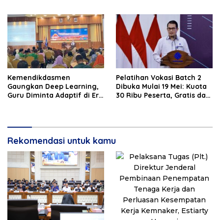
Pembentukan Pokja BSAN
Kian Mudah
di Daerah
Kemendikdasmen
Pelatihan Vokasi Batch 2
Gaungkan Deep Learning,
Dibuka Mulai 19 Mei: Kuota
Guru Diminta Adaptif di Era
30 Ribu Peserta, Gratis dan
Digital
Bersertifikat BNSP
Rekomendasi untuk kamu