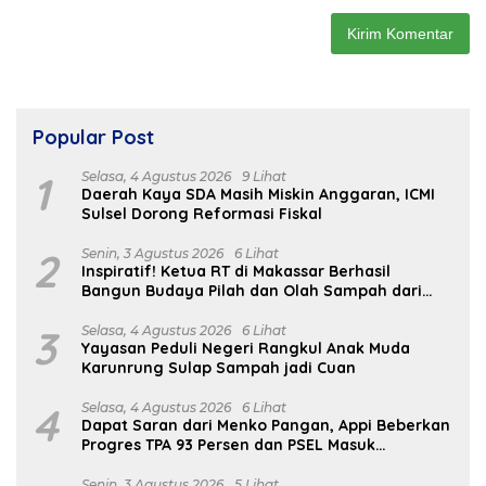
Popular Post
1
Selasa, 4 Agustus 2026
9 Lihat
Daerah Kaya SDA Masih Miskin Anggaran, ICMI
Sulsel Dorong Reformasi Fiskal
2
Senin, 3 Agustus 2026
6 Lihat
Inspiratif! Ketua RT di Makassar Berhasil
Bangun Budaya Pilah dan Olah Sampah dari
Rumah
3
Selasa, 4 Agustus 2026
6 Lihat
Yayasan Peduli Negeri Rangkul Anak Muda
Karunrung Sulap Sampah jadi Cuan
4
Selasa, 4 Agustus 2026
6 Lihat
Dapat Saran dari Menko Pangan, Appi Beberkan
Progres TPA 93 Persen dan PSEL Masuk
Pendampingan APH
Senin, 3 Agustus 2026
5 Lihat