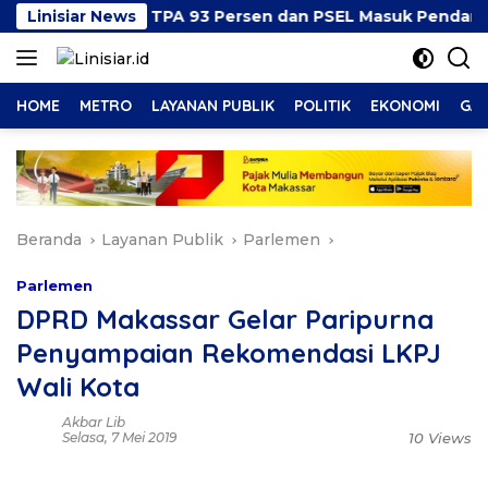
Langsung
kan Progres TPA 93 Persen dan PSEL Masuk Pendampingan
Linisiar News
ke
konten
HOME
METRO
LAYANAN PUBLIK
POLITIK
EKONOMI
GAY
Beranda
Layanan Publik
Parlemen
Parlemen
DPRD Makassar Gelar Paripurna
Penyampaian Rekomendasi LKPJ
Wali Kota
Akbar Lib
Selasa, 7 Mei 2019
10 Views