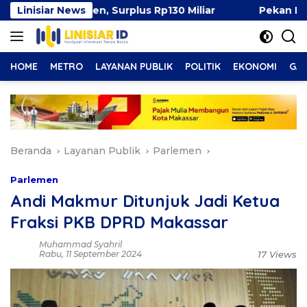
Langsung
9 Persen, Surplus Rp130 Miliar
Linisiar News
Pekan Ibu Menyusui 
ke
konten
HOME
METRO
LAYANAN PUBLIK
POLITIK
EKONOMI
GAY
Beranda
Layanan Publik
Parlemen
Parlemen
Andi Makmur Ditunjuk Jadi Ketua
Fraksi PKB DPRD Makassar
Muhammad Syahril
Rabu, 11 September 2024
17 Views