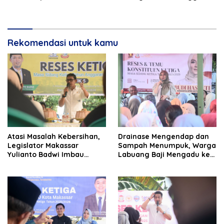
demi Sukseskan PSEL
Sumur Bor
Rekomendasi untuk kamu
Atasi Masalah Kebersihan,
Drainase Mengendap dan
Legislator Makassar
Sampah Menumpuk, Warga
Yulianto Badwi Imbau
Labuang Baji Mengadu ke
Masyarakat Lakukan Pilah
Budi Hastuti
Sampah