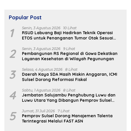
Popular Post
1
Senin, 3 Agustus 2026
10 Lihat
RSUD Labuang Baji Hadirkan Teknik Operasi
ETOS untuk Penanganan Tumor Otak Sesuai
Indikasi Medis
2
Senin, 3 Agustus 2026
9 Lihat
Pembangunan RS Regional di Gowa Dekatkan
Layanan Kesehatan di Wilayah Pegunungan
3
Selasa, 4 Agustus 2026
8 Lihat
Daerah Kaya SDA Masih Miskin Anggaran, ICMI
Sulsel Dorong Reformasi Fiskal
4
Sabtu, 1 Agustus 2026
8 Lihat
Jembatan Salujambu Penghubung Luwu dan
Luwu Utara Yang Dibangun Pemprov Sulsel
Segera Difungsikan
5
Jumat, 31 Juli 2026
7 Lihat
Pemprov Sulsel Dorong Manajemen Talenta
Terintegrasi Melalui FAST ASN