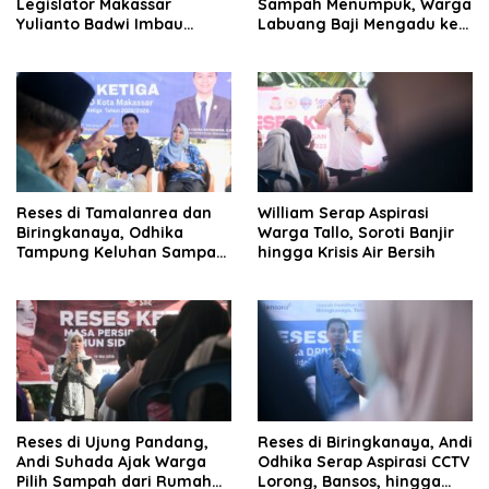
Legislator Makassar
Sampah Menumpuk, Warga
Yulianto Badwi Imbau
Labuang Baji Mengadu ke
Masyarakat Lakukan Pilah
Budi Hastuti
Sampah
Reses di Tamalanrea dan
William Serap Aspirasi
Biringkanaya, Odhika
Warga Tallo, Soroti Banjir
Tampung Keluhan Sampah
hingga Krisis Air Bersih
hingga KIS
Reses di Ujung Pandang,
Reses di Biringkanaya, Andi
Andi Suhada Ajak Warga
Odhika Serap Aspirasi CCTV
Pilih Sampah dari Rumah
Lorong, Bansos, hingga