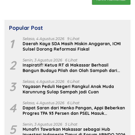
Popular Post
1
Selasa, 4 Agustus 2026
9 Lihat
Daerah Kaya SDA Masih Miskin Anggaran, ICMI
Sulsel Dorong Reformasi Fiskal
2
Senin, 3 Agustus 2026
6 Lihat
Inspiratif! Ketua RT di Makassar Berhasil
Bangun Budaya Pilah dan Olah Sampah dari
Rumah
3
Selasa, 4 Agustus 2026
6 Lihat
Yayasan Peduli Negeri Rangkul Anak Muda
Karunrung Sulap Sampah jadi Cuan
4
Selasa, 4 Agustus 2026
6 Lihat
Dapat Saran dari Menko Pangan, Appi Beberkan
Progres TPA 93 Persen dan PSEL Masuk
Pendampingan APH
5
Senin, 3 Agustus 2026
5 Lihat
Munafri Tawarkan Makassar sebagai Hub
Investasi Indonesia Timur di Forum APINDO 2026