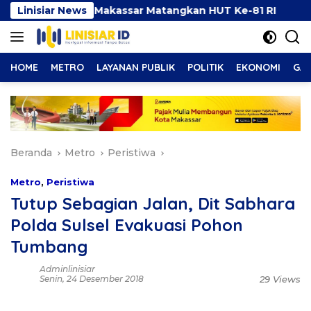
Langsung
an, Pemkot Makassar Matangkan HUT Ke-81 RI
Linisiar News
Aliy
ke
konten
HOME
METRO
LAYANAN PUBLIK
POLITIK
EKONOMI
GAY
Beranda
Metro
Peristiwa
Metro
,
Peristiwa
Tutup Sebagian Jalan, Dit Sabhara
Polda Sulsel Evakuasi Pohon
Tumbang
Adminlinisiar
Senin, 24 Desember 2018
29 Views