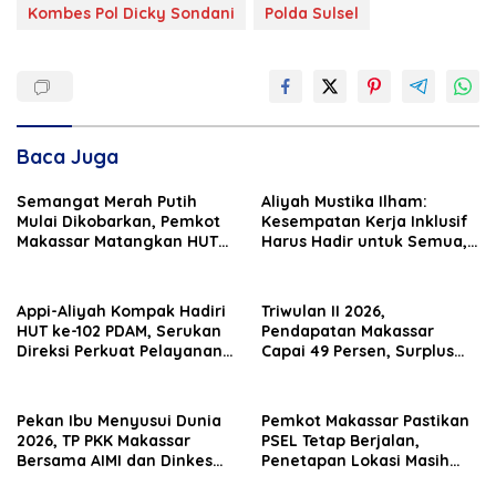
Kombes Pol Dicky Sondani
Polda Sulsel
Baca Juga
Semangat Merah Putih
Aliyah Mustika Ilham:
Mulai Dikobarkan, Pemkot
Kesempatan Kerja Inklusif
Makassar Matangkan HUT
Harus Hadir untuk Semua,
Ke-81 RI
Termasuk Penyandang
Disabilitas
Appi-Aliyah Kompak Hadiri
Triwulan II 2026,
HUT ke-102 PDAM, Serukan
Pendapatan Makassar
Direksi Perkuat Pelayanan
Capai 49 Persen, Surplus
Air Bersih
Rp130 Miliar
Pekan Ibu Menyusui Dunia
Pemkot Makassar Pastikan
2026, TP PKK Makassar
PSEL Tetap Berjalan,
Bersama AIMI dan Dinkes
Penetapan Lokasi Masih
Bekali 300 Peserta Edukasi
Dibahas