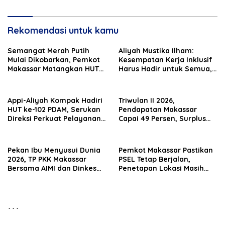
ASI Eksklusif
Rekomendasi untuk kamu
Semangat Merah Putih
Aliyah Mustika Ilham:
Mulai Dikobarkan, Pemkot
Kesempatan Kerja Inklusif
Makassar Matangkan HUT
Harus Hadir untuk Semua,
Ke-81 RI
Termasuk Penyandang
Disabilitas
Appi-Aliyah Kompak Hadiri
Triwulan II 2026,
HUT ke-102 PDAM, Serukan
Pendapatan Makassar
Direksi Perkuat Pelayanan
Capai 49 Persen, Surplus
Air Bersih
Rp130 Miliar
Pekan Ibu Menyusui Dunia
Pemkot Makassar Pastikan
2026, TP PKK Makassar
PSEL Tetap Berjalan,
Bersama AIMI dan Dinkes
Penetapan Lokasi Masih
Bekali 300 Peserta Edukasi
Dibahas
ASI Eksklusif
```