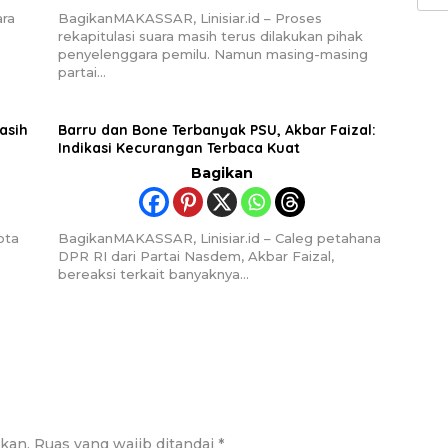
untu
ara
BagikanMAKASSAR, Linisiar.id – Proses
rekapitulasi suara masih terus dilakukan pihak
penyelenggara pemilu. Namun masing-masing
partai…
asih
Barru dan Bone Terbanyak PSU, Akbar Faizal:
Indikasi Kecurangan Terbaca Kuat
Bagikan
ota
BagikanMAKASSAR, Linisiar.id – Caleg petahana
DPR RI dari Partai Nasdem, Akbar Faizal,
bereaksi terkait banyaknya…
ikan.
Ruas yang wajib ditandai
*