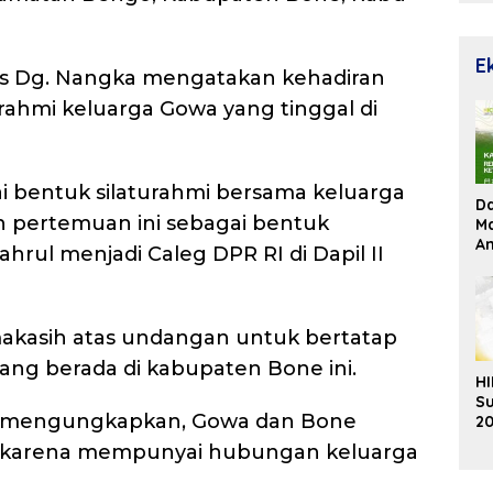
E
as Dg. Nangka mengatakan kehadiran
urahmi keluarga Gowa yang tinggal di
ai bentuk silaturahmi bersama keluarga
D
n pertemuan ini sebagai bentuk
Ma
An
rul menjadi Caleg DPR RI di Dapil II
Su
Re
akasih atas undangan untuk bertatap
ng berada di kabupaten Bone ini.
HI
Su
ni mengungkapkan, Gowa dan Bone
20
K
, karena mempunyai hubungan keluarga
Ek
B