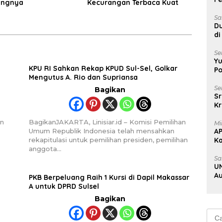
ungnya
Kecurangan Terbaca Kuat
Ke
B
Sa
Du
di
Un
Se
Yu
KPU RI Sahkan Rekap KPUD Sul-Sel, Golkar
Po
Mengutus A. Rio dan Supriansa
Se
Bagikan
Sr
Kr
Uj
an
BagikanJAKARTA, Linisiar.id – Komisi Pemilihan
Mi
Umum Republik Indonesia telah mensahkan
A
rekapitulasi untuk pemilihan presiden, pemilihan
K
anggota…
Na
Sa
UN
Au
PKB Berpeluang Raih 1 Kursi di Dapil Makassar
Au
A untuk DPRD Sulsel
Bagikan
Cari