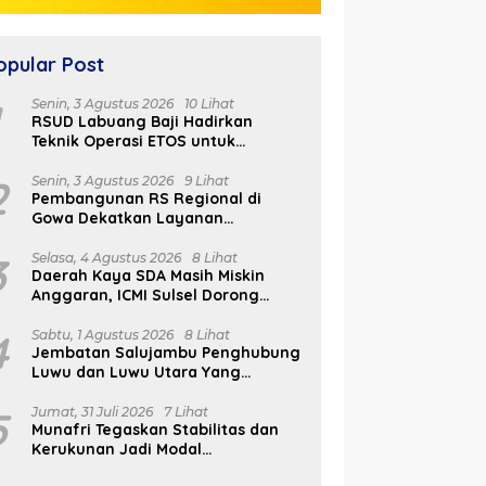
opular Post
1
Senin, 3 Agustus 2026
10 Lihat
RSUD Labuang Baji Hadirkan
Teknik Operasi ETOS untuk
Penanganan Tumor Otak Sesuai
Indikasi Medis
2
Senin, 3 Agustus 2026
9 Lihat
Pembangunan RS Regional di
Gowa Dekatkan Layanan
Kesehatan di Wilayah Pegunungan
3
Selasa, 4 Agustus 2026
8 Lihat
Daerah Kaya SDA Masih Miskin
Anggaran, ICMI Sulsel Dorong
Reformasi Fiskal
4
Sabtu, 1 Agustus 2026
8 Lihat
Jembatan Salujambu Penghubung
Luwu dan Luwu Utara Yang
Dibangun Pemprov Sulsel Segera
Difungsikan
5
Jumat, 31 Juli 2026
7 Lihat
Munafri Tegaskan Stabilitas dan
Kerukunan Jadi Modal
Pertumbuhan Ekonomi