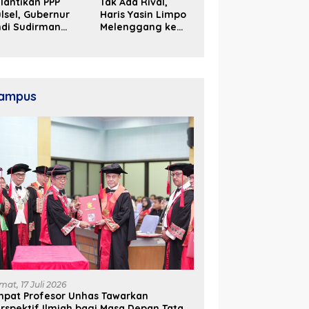
lantikan PPP
Tak Ada Rival,
lsel, Gubernur
Haris Yasin Limpo
ndi Sudirman
Melenggang ke
ak Perjuangkan
Periode Kedua di
ukungan Pusat
Kosgoro Sulsel
ntuk
embangunan
aerah
ampus
mat, 17 Juli 2026
mpat Profesor Unhas Tawarkan
rspektif Ilmiah bagi Masa Depan Tata