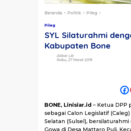
Beranda
Politik
Pileg
Pileg
SYL Silaturahmi deng
Kabupaten Bone
Akbar Lib
Rabu, 27 Maret 2019
BONE, Linisiar.id
– Ketua DPP p
sebagai Calon Legislatif (Caleg)
Selatan (Sulsel), bersilaturah
Gowa di Desa Mattaro Puli, K