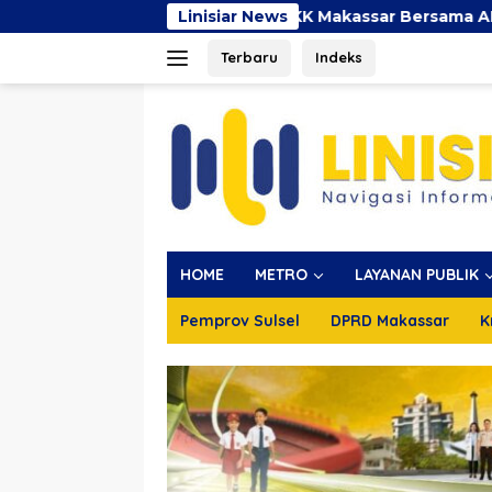
Langsung
i Dunia 2026, TP PKK Makassar Bersama AIMI dan Dinkes Be
Linisiar News
ke
Terbaru
Indeks
konten
HOME
METRO
LAYANAN PUBLIK
Pemprov Sulsel
DPRD Makassar
K