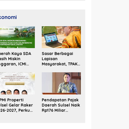
konomi
aerah Kaya SDA
Sasar Berbagai
sih Miskin
Lapisan
ggaran, ICMI
Masyarakat, TPAKD
lsel Dorong
Sulsel Perluas
formasi Fiskal
Inklusi Keuangan
PMI Properti
Pendapatan Pajak
lsel Gelar Raker
Daerah Sulsel Naik
26-2027, Perkuat
Rp176 Miliar
olaborasi Bangun
Hingga Akhir Juni
osistem Properti
2026
erdaya Saing