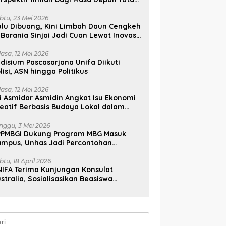
lola, Diplomasi, dan Pelestarian
udaya
btu, 23 Mei 2026
lu Dibuang, Kini Limbah Daun Cengkeh
 Barania Sinjai Jadi Cuan Lewat Inovasi
ifa
lasa, 12 Mei 2026
disium Pascasarjana Unifa Diikuti
lisi, ASN hingga Politikus
lasa, 12 Mei 2026
i Asmidar Asmidin Angkat Isu Ekonomi
eatif Berbasis Budaya Lokal dalam
ian Doktor Unhas
nggu, 3 Mei 2026
PPMBGI Dukung Program MBG Masuk
ampus, Unhas Jadi Percontohan
sional
btu, 18 April 2026
IFA Terima Kunjungan Konsulat
stralia, Sosialisasikan Beasiswa
stralia Awards