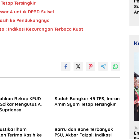
Pe
Tetap Tersingkir
Su
assar A untuk DPRD Sulsel
A
Aj
Kasih ke Pendukungnya
D
u
zal: Indikasi Kecurangan Terbaca Kuat
P
D
K
Sahkan Rekap KPUD
Sudah Bongkar 45 TPS, Imran
 Golkar Mengutus A.
Amin Syam Tetap Tersingkir
 Supriansa
Ju
ustika Ilham
Barru dan Bone Terbanyak
E
an Terima Kasih ke
PSU, Akbar Faizal: Indikasi
Pe