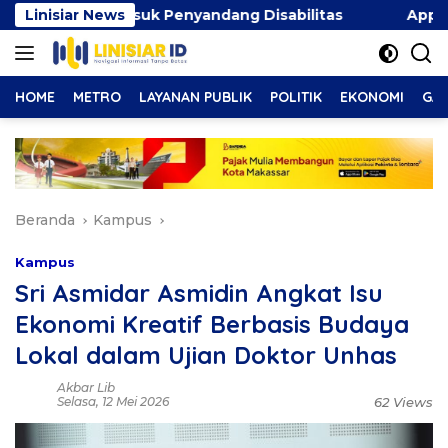
Langsung
Termasuk Penyandang Disabilitas
Linisiar News
Appi-Aliyah Kompa
ke
konten
HOME
METRO
LAYANAN PUBLIK
POLITIK
EKONOMI
GAY
Beranda
Kampus
Kampus
Sri Asmidar Asmidin Angkat Isu
Ekonomi Kreatif Berbasis Budaya
Lokal dalam Ujian Doktor Unhas
Akbar Lib
Selasa, 12 Mei 2026
62 Views