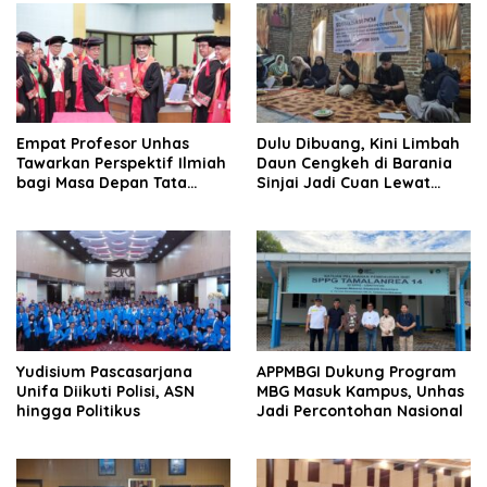
Empat Profesor Unhas
Dulu Dibuang, Kini Limbah
Tawarkan Perspektif Ilmiah
Daun Cengkeh di Barania
bagi Masa Depan Tata
Sinjai Jadi Cuan Lewat
Kelola, Diplomasi, dan
Inovasi Unifa
Pelestarian Budaya
Yudisium Pascasarjana
APPMBGI Dukung Program
Unifa Diikuti Polisi, ASN
MBG Masuk Kampus, Unhas
hingga Politikus
Jadi Percontohan Nasional