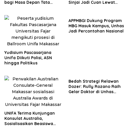
bagi Masa Depan Tata
Sinjai Jadi Cuan Lewat
Kelola, Diplomasi, dan
Inovasi Unifa
Pelestarian Budaya
APPMBGI Dukung Program
MBG Masuk Kampus, Unhas
Jadi Percontohan Nasional
Yudisium Pascasarjana
Unifa Diikuti Polisi, ASN
hingga Politikus
Bedah Strategi Relawan
Dozer: Rully Rozano Raih
Gelar Doktor di Unhas
dengan Predikat Sangat
Memuaskan
UNIFA Terima Kunjungan
Konsulat Australia,
Sosialisasikan Beasiswa
Australia Awards