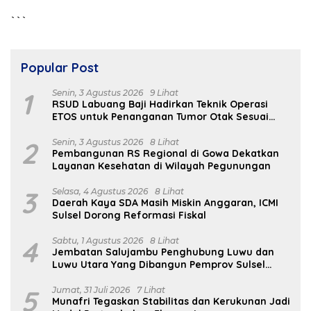
```
Popular Post
1
Senin, 3 Agustus 2026
9 Lihat
RSUD Labuang Baji Hadirkan Teknik Operasi
ETOS untuk Penanganan Tumor Otak Sesuai
Indikasi Medis
2
Senin, 3 Agustus 2026
8 Lihat
Pembangunan RS Regional di Gowa Dekatkan
Layanan Kesehatan di Wilayah Pegunungan
3
Selasa, 4 Agustus 2026
8 Lihat
Daerah Kaya SDA Masih Miskin Anggaran, ICMI
Sulsel Dorong Reformasi Fiskal
4
Sabtu, 1 Agustus 2026
8 Lihat
Jembatan Salujambu Penghubung Luwu dan
Luwu Utara Yang Dibangun Pemprov Sulsel
Segera Difungsikan
5
Jumat, 31 Juli 2026
7 Lihat
Munafri Tegaskan Stabilitas dan Kerukunan Jadi