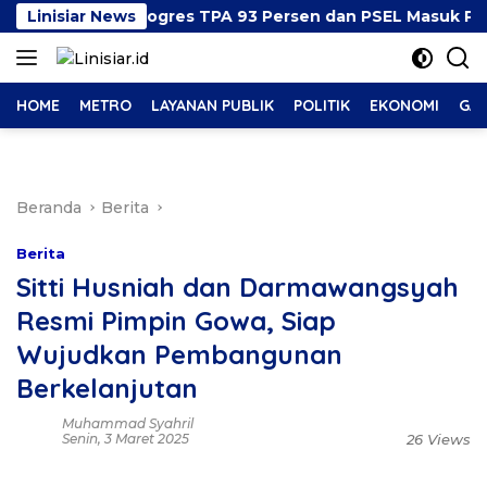
Langsung
Beberkan Progres TPA 93 Persen dan PSEL Masuk Pendamp
Linisiar News
ke
konten
HOME
METRO
LAYANAN PUBLIK
POLITIK
EKONOMI
GAY
Beranda
Berita
Berita
Sitti Husniah dan Darmawangsyah
Resmi Pimpin Gowa, Siap
Wujudkan Pembangunan
Berkelanjutan
Muhammad Syahril
Senin, 3 Maret 2025
26 Views