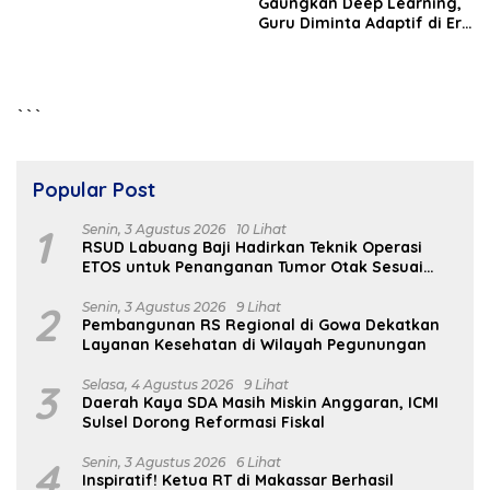
Gaungkan Deep Learning,
Guru Diminta Adaptif di Era
Digital
```
Popular Post
1
Senin, 3 Agustus 2026
10 Lihat
RSUD Labuang Baji Hadirkan Teknik Operasi
ETOS untuk Penanganan Tumor Otak Sesuai
Indikasi Medis
2
Senin, 3 Agustus 2026
9 Lihat
Pembangunan RS Regional di Gowa Dekatkan
Layanan Kesehatan di Wilayah Pegunungan
3
Selasa, 4 Agustus 2026
9 Lihat
Daerah Kaya SDA Masih Miskin Anggaran, ICMI
Sulsel Dorong Reformasi Fiskal
4
Senin, 3 Agustus 2026
6 Lihat
Inspiratif! Ketua RT di Makassar Berhasil