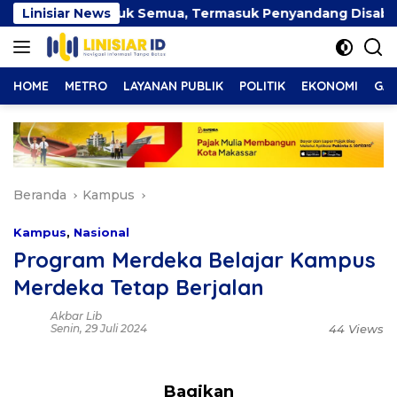
Langsung
Hadir untuk Semua, Termasuk Penyandang Disabilitas
Linisiar News
ke
konten
HOME
METRO
LAYANAN PUBLIK
POLITIK
EKONOMI
GAY
Beranda
Kampus
Kampus
,
Nasional
Program Merdeka Belajar Kampus
Merdeka Tetap Berjalan
Akbar Lib
Senin, 29 Juli 2024
44 Views
Bagikan