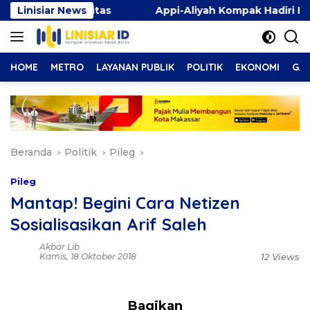
Langsung
g Disabilitas
Linisiar News
Appi-Aliyah Kompak Hadiri HUT ke-10
ke
konten
HOME
METRO
LAYANAN PUBLIK
POLITIK
EKONOMI
GAY
Beranda
Politik
Pileg
Pileg
Mantap! Begini Cara Netizen
Sosialisasikan Arif Saleh
Akbar Lib
Kamis, 18 Oktober 2018
12 Views
Bagikan