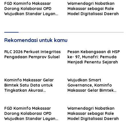
FGD Kominfo Makassar
Wamendagri Nobatkan
Dorong Kolaborasi OPD
Makassar sebagai Role
Wujudkan Standar Layanan
Model Digitalisasi Daerah
Lontara+
Rekomendasi untuk kamu
RLC 2026 Perkuat Integritas
Pesan Kebangsaan di HSP
Pengadaan Pemprov Sulsel
ke- 97, Munafri: Pemuda
Menjadi Penentu Sejarah
Kominfo Makassar Gelar
Wujudkan Smart
Bimtek Satu Data untuk
Governance, Kominfo
Tingkatkan Akurasi
Makassar Gelar Bimtek
Statistik Sektoral
Arsitektur SPBE Terpadu
FGD Kominfo Makassar
Wamendagri Nobatkan
Dorong Kolaborasi OPD
Makassar sebagai Role
Wujudkan Standar Layanan
Model Digitalisasi Daerah
Lontara+