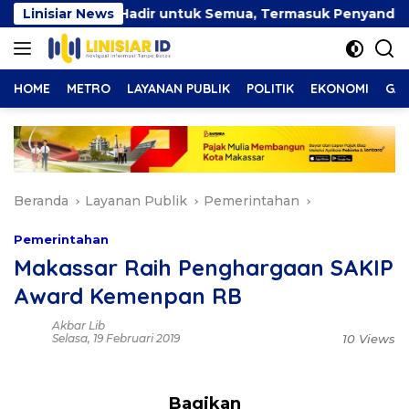
Langsung
if Harus Hadir untuk Semua, Termasuk Penyandang Disabilit
Linisiar News
ke
konten
HOME
METRO
LAYANAN PUBLIK
POLITIK
EKONOMI
GAY
Beranda
Layanan Publik
Pemerintahan
Pemerintahan
Makassar Raih Penghargaan SAKIP
Award Kemenpan RB
Akbar Lib
Selasa, 19 Februari 2019
10 Views
Bagikan