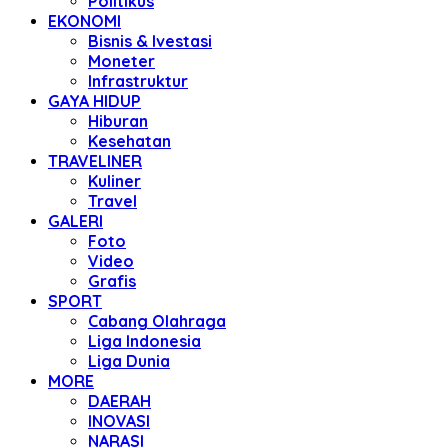
Politikus
EKONOMI
Bisnis & Ivestasi
Moneter
Infrastruktur
GAYA HIDUP
Hiburan
Kesehatan
TRAVELINER
Kuliner
Travel
GALERI
Foto
Video
Grafis
SPORT
Cabang Olahraga
Liga Indonesia
Liga Dunia
MORE
DAERAH
INOVASI
NARASI