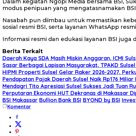
Dalam kegiatan Ngopi Media bersama BSI, Su
modus penipuan yang mengatasnamakan BSI
Nasabah pun diimbau untuk memastikan kebenar
sosial resmi BSI, serta layanan WhatsApp resm
Informasi resmi dan edukasi layanan BSI juga d
Berita Terkait
Daerah Kaya SDA Masih Miskin Anggaran, ICMI Suls
Sasar Berbagai Lapisan Masyarakat, TPAKD Sulsel 
HIPMI Properti Sulsel Gelar Raker 2026-2027, Per
Pendapatan Pajak Daerah Sulsel Naik Rp176 Miliar 
Mendagri Tito Apresiasi Sulsel Sukses Jadi Tuan
Perputaran Ekonomi HUT Dekranas di Makassar Dip
BSI Makassar
Bullion Bank BSI
BYOND by BSI
Inves
Komentar