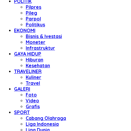
POLITIK
Pilpres
Pileg
Parpol
Politikus
EKONOMI
Bisnis & Ivestasi
Moneter
Infrastruktur
GAYA HIDUP
Hiburan
Kesehatan
TRAVELINER
Kuliner
Travel
GALERI
Foto
Video
Grafis
SPORT
Cabang Olahraga
Liga Indonesia
Liga Dunia