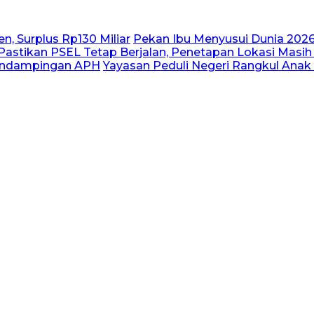
n, Surplus Rp130 Miliar
Pekan Ibu Menyusui Dunia 2026
astikan PSEL Tetap Berjalan, Penetapan Lokasi Masih
Pendampingan APH
Yayasan Peduli Negeri Rangkul Anak