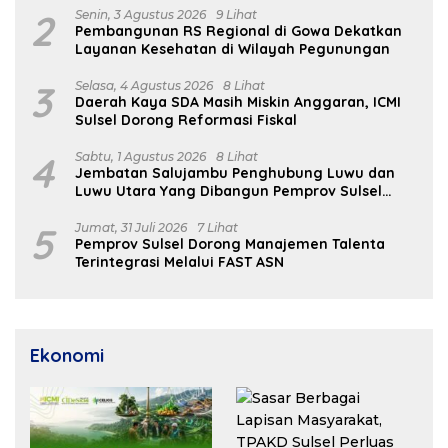
2
Senin, 3 Agustus 2026
9 Lihat
Pembangunan RS Regional di Gowa Dekatkan
Layanan Kesehatan di Wilayah Pegunungan
3
Selasa, 4 Agustus 2026
8 Lihat
Daerah Kaya SDA Masih Miskin Anggaran, ICMI
Sulsel Dorong Reformasi Fiskal
4
Sabtu, 1 Agustus 2026
8 Lihat
Jembatan Salujambu Penghubung Luwu dan
Luwu Utara Yang Dibangun Pemprov Sulsel
Segera Difungsikan
5
Jumat, 31 Juli 2026
7 Lihat
Pemprov Sulsel Dorong Manajemen Talenta
Terintegrasi Melalui FAST ASN
Ekonomi