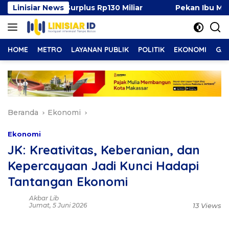
Langsung
en, Surplus Rp130 Miliar
Linisiar News
Pekan Ibu Menyusui Dunia
ke
konten
HOME
METRO
LAYANAN PUBLIK
POLITIK
EKONOMI
GAY
Beranda
Ekonomi
Ekonomi
JK: Kreativitas, Keberanian, dan
Kepercayaan Jadi Kunci Hadapi
Tantangan Ekonomi
Akbar Lib
Jumat, 5 Juni 2026
13 Views