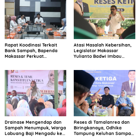
Rapat Koodinasi Terkait
Atasi Masalah Kebersihan,
Bank Sampah, Bapenda
Legislator Makassar
Makassar Perkuat
Yulianto Badwi Imbau
Komitmen Pengelolaan
Masyarakat Lakukan Pilah
Lingkungan
Sampah
Drainase Mengendap dan
Reses di Tamalanrea dan
Sampah Menumpuk, Warga
Biringkanaya, Odhika
Labuang Baji Mengadu ke
Tampung Keluhan Sampah
Budi Hastuti
hingga KIS