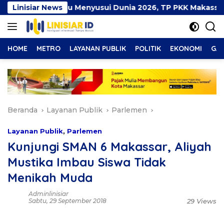
Langsung
Pekan Ibu Menyusui Dunia 2026, TP PKK Makassar Bersama A
Linisiar News
ke
konten
HOME
METRO
LAYANAN PUBLIK
POLITIK
EKONOMI
GAY
Beranda
Layanan Publik
Parlemen
Layanan Publik
,
Parlemen
Kunjungi SMAN 6 Makassar, Aliyah
Mustika Imbau Siswa Tidak
Menikah Muda
Adminlinisiar
Sabtu, 29 September 2018
29 Views