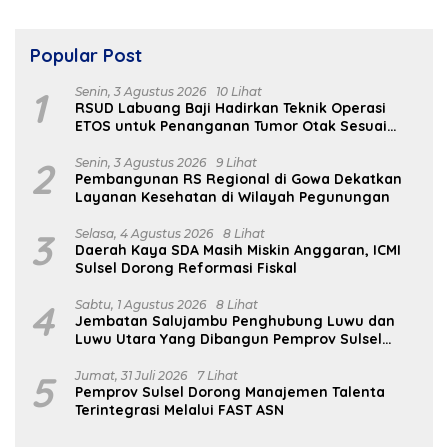
Popular Post
1
Senin, 3 Agustus 2026
10 Lihat
RSUD Labuang Baji Hadirkan Teknik Operasi
ETOS untuk Penanganan Tumor Otak Sesuai
Indikasi Medis
2
Senin, 3 Agustus 2026
9 Lihat
Pembangunan RS Regional di Gowa Dekatkan
Layanan Kesehatan di Wilayah Pegunungan
3
Selasa, 4 Agustus 2026
8 Lihat
Daerah Kaya SDA Masih Miskin Anggaran, ICMI
Sulsel Dorong Reformasi Fiskal
4
Sabtu, 1 Agustus 2026
8 Lihat
Jembatan Salujambu Penghubung Luwu dan
Luwu Utara Yang Dibangun Pemprov Sulsel
Segera Difungsikan
5
Jumat, 31 Juli 2026
7 Lihat
Pemprov Sulsel Dorong Manajemen Talenta
Terintegrasi Melalui FAST ASN