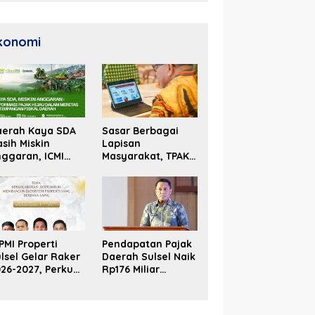
Unggul
konomi
aerah Kaya SDA
Sasar Berbagai
sih Miskin
Lapisan
ggaran, ICMI
Masyarakat, TPAKD
lsel Dorong
Sulsel Perluas
formasi Fiskal
Inklusi Keuangan
PMI Properti
Pendapatan Pajak
lsel Gelar Raker
Daerah Sulsel Naik
26-2027, Perkuat
Rp176 Miliar
olaborasi Bangun
Hingga Akhir Juni
osistem Properti
2026
erdaya Saing