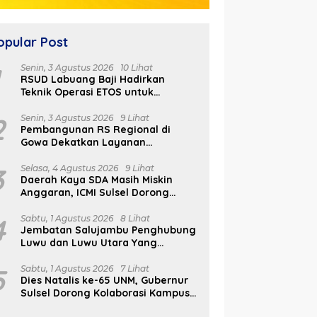
opular Post
1
Senin, 3 Agustus 2026
10 Lihat
RSUD Labuang Baji Hadirkan
Teknik Operasi ETOS untuk
Penanganan Tumor Otak Sesuai
Indikasi Medis
2
Senin, 3 Agustus 2026
9 Lihat
Pembangunan RS Regional di
Gowa Dekatkan Layanan
Kesehatan di Wilayah Pegunungan
3
Selasa, 4 Agustus 2026
9 Lihat
Daerah Kaya SDA Masih Miskin
Anggaran, ICMI Sulsel Dorong
Reformasi Fiskal
4
Sabtu, 1 Agustus 2026
8 Lihat
Jembatan Salujambu Penghubung
Luwu dan Luwu Utara Yang
Dibangun Pemprov Sulsel Segera
Difungsikan
5
Sabtu, 1 Agustus 2026
7 Lihat
Dies Natalis ke-65 UNM, Gubernur
Sulsel Dorong Kolaborasi Kampus
dan Pemerintah Bangun SDM