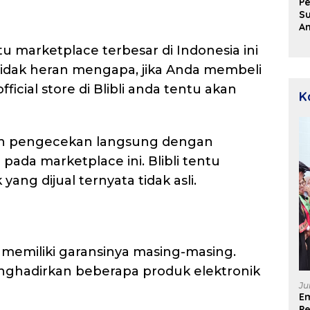
Pe
Su
A
Aj
tu marketplace terbesar di Indonesia ini
D
u
 Tidak heran mengapa, jika Anda membeli
P
icial store di Blibli anda tentu akan
D
K
kan pengecekan langsung dengan
 pada marketplace ini. Blibli tentu
ang dijual ternyata tidak asli.
 memiliki garansinya masing-masing.
enghadirkan beberapa produk elektronik
Ju
E
Pe