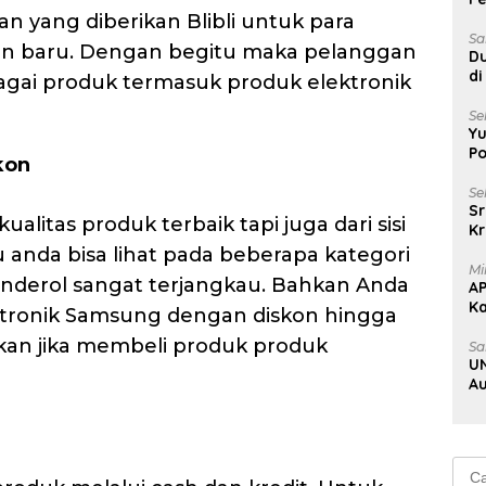
Ke
an yang diberikan Blibli untuk para
B
Sa
an baru. Dengan begitu maka pelanggan
Du
di
ai produk termasuk produk elektronik
Un
Se
Yu
Po
kon
Se
Sr
alitas produk terbaik tapi juga dari sisi
Kr
Uj
 anda bisa lihat pada beberapa kategori
Mi
nderol sangat terjangkau. Bahkan Anda
A
K
tronik Samsung dengan diskon hingga
Na
kan jika membeli produk produk
Sa
UN
Au
Au
Cari