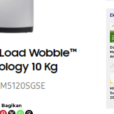
E
D
Ma
An
Su
Re
HI
Su
20
K
Bagikan
Ek
B