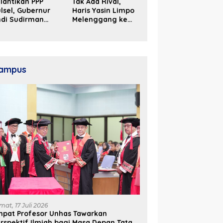
lantikan PPP
Tak Ada Rival,
lsel, Gubernur
Haris Yasin Limpo
ndi Sudirman
Melenggang ke
ak Perjuangkan
Periode Kedua di
ukungan Pusat
Kosgoro Sulsel
ntuk
embangunan
aerah
ampus
mat, 17 Juli 2026
mpat Profesor Unhas Tawarkan
rspektif Ilmiah bagi Masa Depan Tata