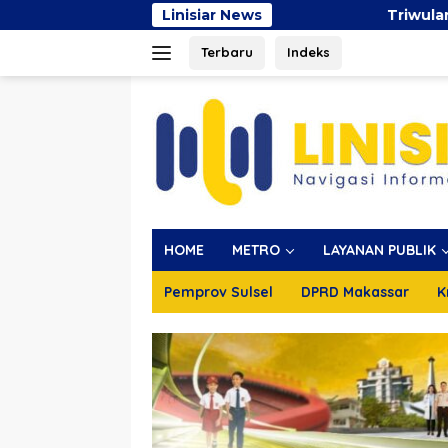
Langsung
Linisiar News
Triwulan II 2026, Pendapa
ke
Terbaru
Indeks
konten
HOME
METRO
LAYANAN PUBLIK
Pemprov Sulsel
DPRD Makassar
K