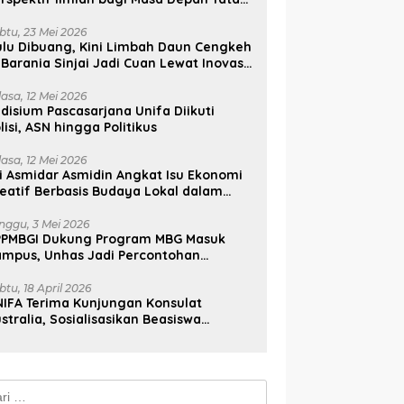
lola, Diplomasi, dan Pelestarian
udaya
btu, 23 Mei 2026
lu Dibuang, Kini Limbah Daun Cengkeh
 Barania Sinjai Jadi Cuan Lewat Inovasi
ifa
lasa, 12 Mei 2026
disium Pascasarjana Unifa Diikuti
lisi, ASN hingga Politikus
lasa, 12 Mei 2026
i Asmidar Asmidin Angkat Isu Ekonomi
eatif Berbasis Budaya Lokal dalam
ian Doktor Unhas
nggu, 3 Mei 2026
PPMBGI Dukung Program MBG Masuk
ampus, Unhas Jadi Percontohan
sional
btu, 18 April 2026
IFA Terima Kunjungan Konsulat
stralia, Sosialisasikan Beasiswa
stralia Awards