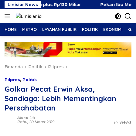
Langsung
sen, Surplus Rp130 Miliar
Linisiar News
Pekan Ibu Menyusui Duni
ke
konten
HOME
METRO
LAYANAN PUBLIK
POLITIK
EKONOMI
GAY
Beranda
Politik
Pilpres
Pilpres
,
Politik
Golkar Pecat Erwin Aksa,
Sandiaga: Lebih Mementingkan
Persahabatan
Akbar Lib
Rabu, 20 Maret 2019
14 Views