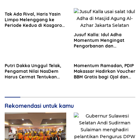
Dukungan Pusat untuk
Pembangunan Daerah
Tak Ada Rival, Haris Yasin
Limpo Melenggang ke
Periode Kedua di Kosgoro
Sulsel
Jusuf Kalla: Idul Adha
Momentum Mengingat
Pengorbanan dan
Persatuan
Putri Dakka Unggul Telak,
Momentum Ramadan, PDIP
Pengamat Nilai NasDem
Makassar Hadirkan Voucher
Harus Cermat Tentukan
BBM Gratis bagi Ojol dan
PAW
Bentor
Rekomendasi untuk kamu