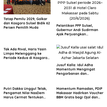
Tatap Pemilu 2029, Golkar
dan Kosgoro Sulsel Bidik 62
Pelantikan PPP Sulsel,
Persen Pemilih Muda
Gubernur Andi Sudirman
Ajak Perjuangkan
Dukungan Pusat untuk
Pembangunan Daerah
Tak Ada Rival, Haris Yasin
Limpo Melenggang ke
Periode Kedua di Kosgoro
Sulsel
Jusuf Kalla: Idul Adha
Momentum Mengingat
Pengorbanan dan
Persatuan
Putri Dakka Unggul Telak,
Momentum Ramadan, PDIP
Pengamat Nilai NasDem
Makassar Hadirkan Voucher
Harus Cermat Tentukan
BBM Gratis bagi Ojol dan
PAW
Bentor