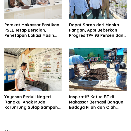
Pemkot Makassar Pastikan
Dapat Saran dari Menko
PSEL Tetap Berjalan,
Pangan, Appi Beberkan
Penetapan Lokasi Masih
Progres TPA 93 Persen dan
Dibahas
PSEL Masuk Pendampingan
APH
Yayasan Peduli Negeri
Inspiratif! Ketua RT di
Rangkul Anak Muda
Makassar Berhasil Bangun
Karunrung Sulap Sampah
Budaya Pilah dan Olah
jadi Cuan
Sampah dari Rumah