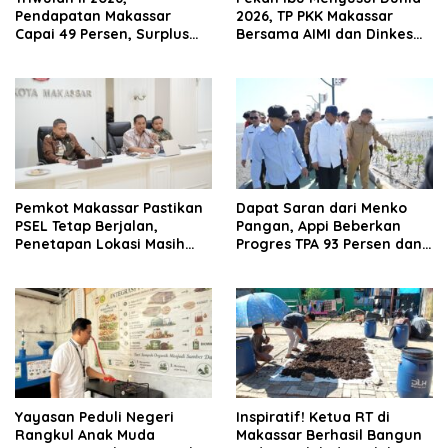
Pendapatan Makassar
2026, TP PKK Makassar
Capai 49 Persen, Surplus
Bersama AIMI dan Dinkes
Rp130 Miliar
Bekali 300 Peserta Edukasi
ASI Eksklusif
Pemkot Makassar Pastikan
Dapat Saran dari Menko
PSEL Tetap Berjalan,
Pangan, Appi Beberkan
Penetapan Lokasi Masih
Progres TPA 93 Persen dan
Dibahas
PSEL Masuk Pendampingan
APH
Yayasan Peduli Negeri
Inspiratif! Ketua RT di
Rangkul Anak Muda
Makassar Berhasil Bangun