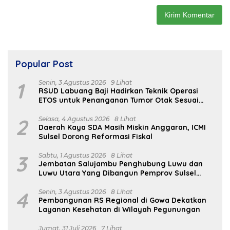
Popular Post
1
Senin, 3 Agustus 2026
9 Lihat
RSUD Labuang Baji Hadirkan Teknik Operasi
ETOS untuk Penanganan Tumor Otak Sesuai
Indikasi Medis
2
Selasa, 4 Agustus 2026
8 Lihat
Daerah Kaya SDA Masih Miskin Anggaran, ICMI
Sulsel Dorong Reformasi Fiskal
3
Sabtu, 1 Agustus 2026
8 Lihat
Jembatan Salujambu Penghubung Luwu dan
Luwu Utara Yang Dibangun Pemprov Sulsel
Segera Difungsikan
4
Senin, 3 Agustus 2026
8 Lihat
Pembangunan RS Regional di Gowa Dekatkan
Layanan Kesehatan di Wilayah Pegunungan
Jumat, 31 Juli 2026
7 Lihat