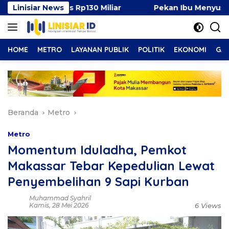
Langsung
lus Rp130 Miliar
Linisiar News
Pekan Ibu Menyusui Dunia 2026, T
ke
konten
HOME
METRO
LAYANAN PUBLIK
POLITIK
EKONOMI
GAY
Beranda
Metro
Metro
Momentum Iduladha, Pemkot
Makassar Tebar Kepedulian Lewat
Penyembelihan 9 Sapi Kurban
Muhammad Syahril
Kamis, 28 Mei 2026
6 Views