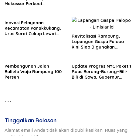
Makassar Perkuat
Komitmen Pengelolaan
Lingkungan
Inovasi Pelayanan
Kecamatan Panakkukang,
Urus Surat Cukup Lewat
Revitalisasi Rampung,
WhatsApp
Lapangan Gaspa Palopo
Kini Siap Digunakan
Masyarakat
Pembangunan Jalan
Update Progres MYC Paket 1
Balielo Wajo Rampung 100
Ruas Burung-Burung–Bili-
Persen
Bili di Gowa, Gubernur
Sulsel: Mohon Kerjasama
Masyarakat
```
Tinggalkan Balasan
Alamat email Anda tidak akan dipublikasikan.
Ruas yang