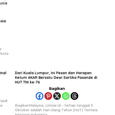
esia
s
 kota
inal
Dari Kuala Lumpur, Ini Pesan dan Harapan
Ketum AKAR Bersatu Dewi Sartika Pasande di
HUT TNI ke-76
Bagikan
njadi
ke
BagikanMalaysia, Linisiar.id – Setiap tanggal 5
Oktober adalah Hari Ulang Tahun (HUT) Tentara
Nasional Indonesia…