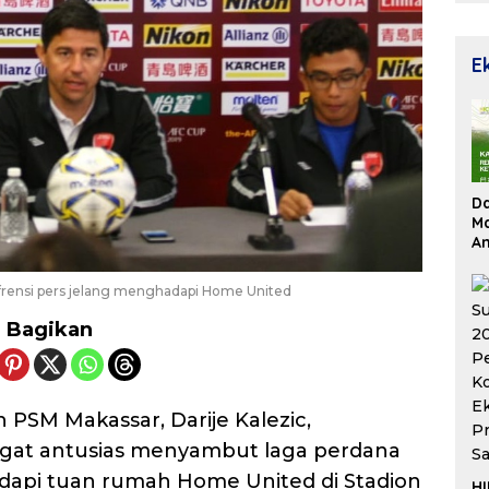
E
D
Ma
An
Su
Re
nfrensi pers jelang menghadapi Home United
Bagikan
h PSM Makassar, Darije Kalezic,
at antusias menyambut laga perdana
dapi tuan rumah Home United di Stadion
HI