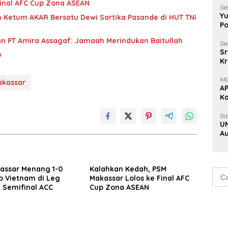
Final AFC Cup Zona ASEAN
Se
Yu
n Ketum AKAR Bersatu Dewi Sartika Pasande di HUT TNI
Po
n PT Amira Assagaf: Jamaah Merindukan Baitullah
Se
Sr
0
Kr
Uj
Mi
akassar
A
K
Na
Sa
UN
Au
Au
assar Menang 1-0
Kalahkan Kedah, PSM
Cari
b Vietnam di Leg
Makassar Lolos ke Final AFC
untu
 Semifinal ACC
Cup Zona ASEAN