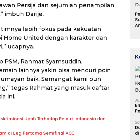
awan Persija dan sejumlah penampilan
” imbuh Darije.
Pe
Su
A
 timnya lebih fokus pada kekuatan
Aj
D
pi Home United dengan karakter dan
u
M,” ucapnya.
P
D
K
ap PSM, Rahmat Syamsuddin,
ain lainnya yakin bisa mencuri poin
 lumayan baik. Semangat kami pun
g,” tegas Rahmat yang masuk daftar
a ini.
Ju
E
Pe
Ke
Diskriminasi Upah Terhadap Pelaut Indonesia dan
B
Sa
Du
nam di Leg Pertama Semifinal ACC
di
Un