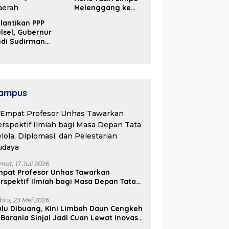
Melenggang ke
Periode Kedua di
lantikan PPP
Kosgoro Sulsel
lsel, Gubernur
ndi Sudirman
ak Perjuangkan
ukungan Pusat
ntuk
embangunan
aerah
ampus
mat, 17 Juli 2026
mpat Profesor Unhas Tawarkan
rspektif Ilmiah bagi Masa Depan Tata
lola, Diplomasi, dan Pelestarian
udaya
btu, 23 Mei 2026
lu Dibuang, Kini Limbah Daun Cengkeh
 Barania Sinjai Jadi Cuan Lewat Inovasi
ifa