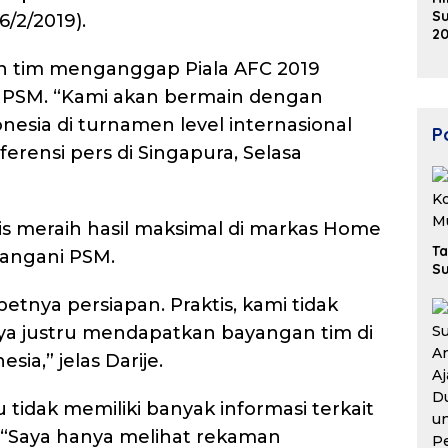
Su
6/2/2019).
20
K
en tim menganggap Piala AFC 2019
Ek
B
t PSM. “Kami akan bermain dengan
esia di turnamen level internasional
Po
nferensi pers di Singapura, Selasa
is meraih hasil maksimal di markas Home
Ta
angani PSM.
Su
nya persiapan. Praktis, kami tidak
ya justru mendapatkan bayangan tim di
sia,” jelas Darije.
 tidak memiliki banyak informasi terkait
 “Saya hanya melihat rekaman