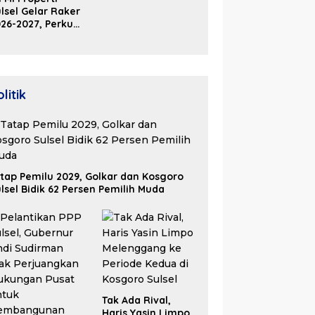
2026
lsel Gelar Raker
26-2027, Perkuat
olaborasi Bangun
osistem Properti
erdaya Saing
litik
tap Pemilu 2029, Golkar dan Kosgoro
lsel Bidik 62 Persen Pemilih Muda
Tak Ada Rival,
Haris Yasin Limpo