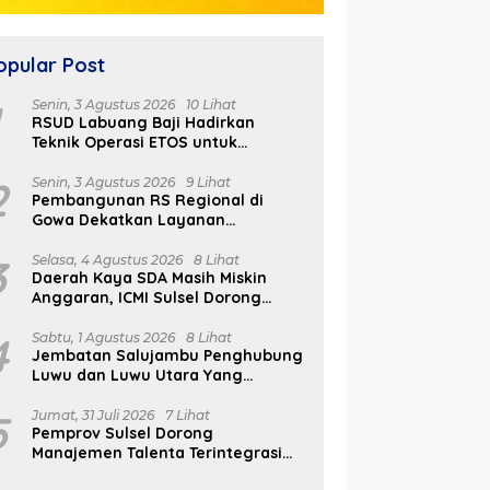
opular Post
1
Senin, 3 Agustus 2026
10 Lihat
RSUD Labuang Baji Hadirkan
Teknik Operasi ETOS untuk
Penanganan Tumor Otak Sesuai
Indikasi Medis
2
Senin, 3 Agustus 2026
9 Lihat
Pembangunan RS Regional di
Gowa Dekatkan Layanan
Kesehatan di Wilayah Pegunungan
3
Selasa, 4 Agustus 2026
8 Lihat
Daerah Kaya SDA Masih Miskin
Anggaran, ICMI Sulsel Dorong
Reformasi Fiskal
4
Sabtu, 1 Agustus 2026
8 Lihat
Jembatan Salujambu Penghubung
Luwu dan Luwu Utara Yang
Dibangun Pemprov Sulsel Segera
Difungsikan
5
Jumat, 31 Juli 2026
7 Lihat
Pemprov Sulsel Dorong
Manajemen Talenta Terintegrasi
Melalui FAST ASN