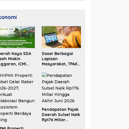
konomi
aerah Kaya SDA
Sasar Berbagai
sih Miskin
Lapisan
ggaran, ICMI
Masyarakat, TPAKD
lsel Dorong
Sulsel Perluas
formasi Fiskal
Inklusi Keuangan
Pendapatan Pajak
Daerah Sulsel Naik
Rp176 Miliar
Hingga Akhir Juni
PMI Properti