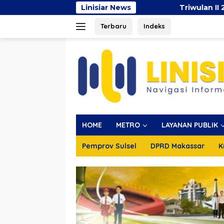
Langsung
Linisiar News
Triwulan II 2026, Pendapatan Ma
ke
Terbaru
Indeks
konten
HOME
METRO
LAYANAN PUBLIK
Pemprov Sulsel
DPRD Makassar
K