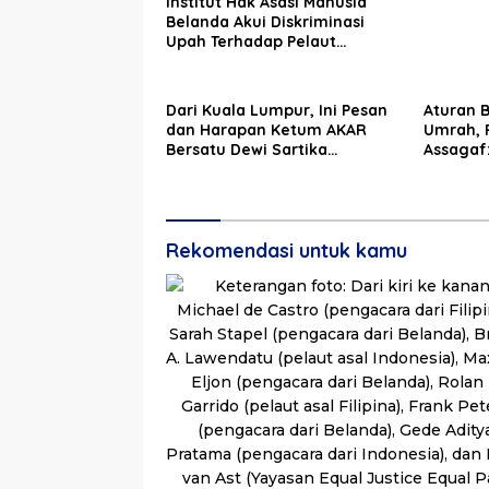
Institut Hak Asasi Manusia
Belanda Akui Diskriminasi
Upah Terhadap Pelaut
Indonesia dan Filipina
Dari Kuala Lumpur, Ini Pesan
Aturan 
dan Harapan Ketum AKAR
Umrah, 
Bersatu Dewi Sartika
Assagaf
Pasande di HUT TNI ke-76
Baitulla
Rekomendasi untuk kamu