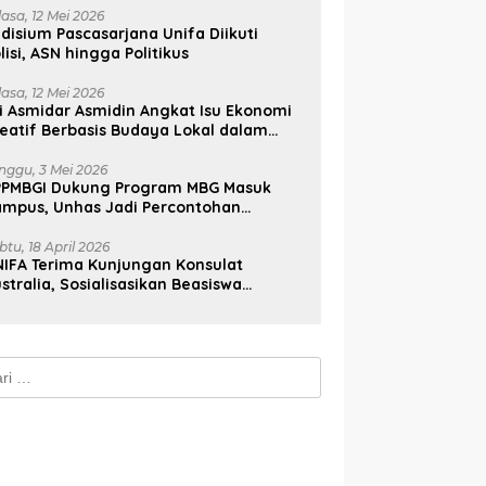
lasa, 12 Mei 2026
disium Pascasarjana Unifa Diikuti
lisi, ASN hingga Politikus
lasa, 12 Mei 2026
i Asmidar Asmidin Angkat Isu Ekonomi
eatif Berbasis Budaya Lokal dalam
ian Doktor Unhas
nggu, 3 Mei 2026
PPMBGI Dukung Program MBG Masuk
ampus, Unhas Jadi Percontohan
sional
btu, 18 April 2026
IFA Terima Kunjungan Konsulat
stralia, Sosialisasikan Beasiswa
stralia Awards
k: