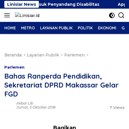
Langsung
emua, Termasuk Penyandang Disabilitas
Linisiar News
Appi-Aliyah
ke
konten
HOME
METRO
LAYANAN PUBLIK
POLITIK
EKONOMI
GAY
Beranda
Layanan Publik
Parlemen
Parlemen
Bahas Ranperda Pendidikan,
Sekretariat DPRD Makassar Gelar
FGD
Akbar Lib
Jumat, 5 Oktober 2018
7 Views
Bagikan