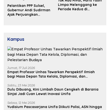
Tak Ada Rival, Haris Yasin
Limpo Melenggang ke
Pelantikan PPP Sulsel,
Periode Kedua di
Gubernur Andi Sudirman
Kosgoro Sulsel
Ajak Perjuangkan
Dukungan Pusat untuk
Pembangunan Daerah
Kampus
Jumat, 17 Juli 2026
Empat Profesor Unhas Tawarkan Perspektif Ilmiah
bagi Masa Depan Tata Kelola, Diplomasi, dan
Pelestarian Budaya
Sabtu, 23 Mei 2026
Dulu Dibuang, Kini Limbah Daun Cengkeh di Barania
Sinjai Jadi Cuan Lewat Inovasi Unifa
Selasa, 12 Mei 2026
Yudisium Pascasarjana Unifa Diikuti Polisi, ASN hingga