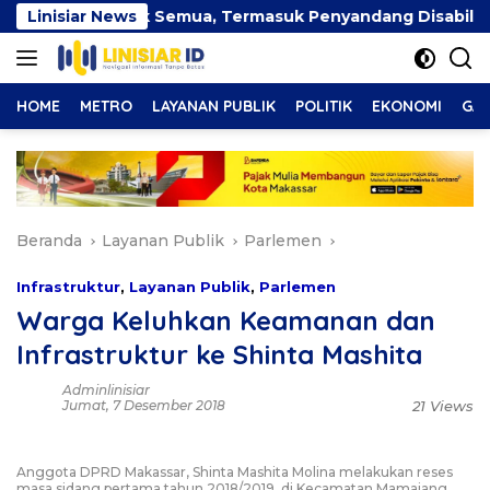
Langsung
Hadir untuk Semua, Termasuk Penyandang Disabilitas
Linisiar News
ke
konten
HOME
METRO
LAYANAN PUBLIK
POLITIK
EKONOMI
GAY
Beranda
Layanan Publik
Parlemen
Infrastruktur
,
Layanan Publik
,
Parlemen
Warga Keluhkan Keamanan dan
Infrastruktur ke Shinta Mashita
Adminlinisiar
Jumat, 7 Desember 2018
21 Views
Anggota DPRD Makassar, Shinta Mashita Molina melakukan reses
masa sidang pertama tahun 2018/2019, di Kecamatan Mamajang,