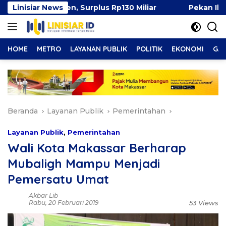
Langsung
 Persen, Surplus Rp130 Miliar
Linisiar News
Pekan Ibu Menyusui D
ke
konten
HOME
METRO
LAYANAN PUBLIK
POLITIK
EKONOMI
GAY
Beranda
Layanan Publik
Pemerintahan
Layanan Publik
,
Pemerintahan
Wali Kota Makassar Berharap
Mubaligh Mampu Menjadi
Pemersatu Umat
Akbar Lib
Rabu, 20 Februari 2019
53 Views