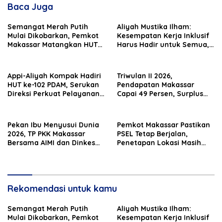
Baca Juga
Semangat Merah Putih
Aliyah Mustika Ilham:
Mulai Dikobarkan, Pemkot
Kesempatan Kerja Inklusif
Makassar Matangkan HUT
Harus Hadir untuk Semua,
Ke-81 RI
Termasuk Penyandang
Disabilitas
Appi-Aliyah Kompak Hadiri
Triwulan II 2026,
HUT ke-102 PDAM, Serukan
Pendapatan Makassar
Direksi Perkuat Pelayanan
Capai 49 Persen, Surplus
Air Bersih
Rp130 Miliar
Pekan Ibu Menyusui Dunia
Pemkot Makassar Pastikan
2026, TP PKK Makassar
PSEL Tetap Berjalan,
Bersama AIMI dan Dinkes
Penetapan Lokasi Masih
Bekali 300 Peserta Edukasi
Dibahas
ASI Eksklusif
Rekomendasi untuk kamu
Semangat Merah Putih
Aliyah Mustika Ilham:
Mulai Dikobarkan, Pemkot
Kesempatan Kerja Inklusif