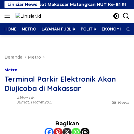
Langsung
rkan, Pemkot Makassar Matangkan HUT Ke-81 RI
Linisiar News
Al
ke
konten
HOME
METRO
LAYANAN PUBLIK
POLITIK
EKONOMI
GAY
Beranda
Metro
Metro
Terminal Parkir Elektronik Akan
Diujicoba di Makassar
Akbar Lib
Jumat, 1 Maret 2019
58 Views
Bagikan