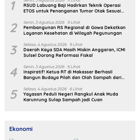
1
Senin, 3 Agustus 2026
11 Lihat
RSUD Labuang Baji Hadirkan Teknik Operasi
ETOS untuk Penanganan Tumor Otak Sesuai
Indikasi Medis
2
Senin, 3 Agustus 2026
9 Lihat
Pembangunan RS Regional di Gowa Dekatkan
Layanan Kesehatan di Wilayah Pegunungan
3
Selasa, 4 Agustus 2026
9 Lihat
Daerah Kaya SDA Masih Miskin Anggaran, ICMI
Sulsel Dorong Reformasi Fiskal
4
Senin, 3 Agustus 2026
6 Lihat
Inspiratif! Ketua RT di Makassar Berhasil
Bangun Budaya Pilah dan Olah Sampah dari
Rumah
5
Selasa, 4 Agustus 2026
6 Lihat
Yayasan Peduli Negeri Rangkul Anak Muda
Karunrung Sulap Sampah jadi Cuan
Ekonomi