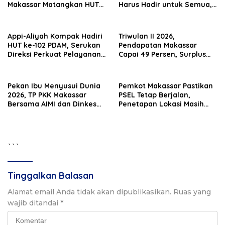
Makassar Matangkan HUT
Harus Hadir untuk Semua,
Ke-81 RI
Termasuk Penyandang
Disabilitas
Appi-Aliyah Kompak Hadiri
Triwulan II 2026,
HUT ke-102 PDAM, Serukan
Pendapatan Makassar
Direksi Perkuat Pelayanan
Capai 49 Persen, Surplus
Air Bersih
Rp130 Miliar
Pekan Ibu Menyusui Dunia
Pemkot Makassar Pastikan
2026, TP PKK Makassar
PSEL Tetap Berjalan,
Bersama AIMI dan Dinkes
Penetapan Lokasi Masih
Bekali 300 Peserta Edukasi
Dibahas
ASI Eksklusif
```
Tinggalkan Balasan
Alamat email Anda tidak akan dipublikasikan.
Ruas yang
wajib ditandai
*