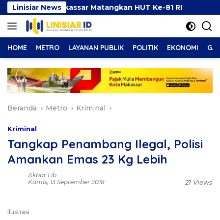
Langsung
mkot Makassar Matangkan HUT Ke-81 RI
Linisiar News
Aliyah Must
ke
konten
HOME
METRO
LAYANAN PUBLIK
POLITIK
EKONOMI
GAY
Beranda
Metro
Kriminal
Kriminal
Tangkap Penambang Ilegal, Polisi
Amankan Emas 23 Kg Lebih
Akbar Lib
Kamis, 13 September 2018
21 Views
Ilustrasi