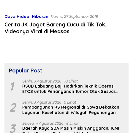
Bekali 300 Peserta Edukasi
Dibahas
ASI Eksklusif
Gaya Hidup
,
Hiburan
Kamis, 27 September 2018
Cerita JK Joget Bareng Cucu di Tik Tok,
Videonya Viral di Medsos
Popular Post
1
Senin, 3 Agustus 2026
10 Lihat
RSUD Labuang Baji Hadirkan Teknik Operasi
ETOS untuk Penanganan Tumor Otak Sesuai
Indikasi Medis
2
Senin, 3 Agustus 2026
9 Lihat
Pembangunan RS Regional di Gowa Dekatkan
Layanan Kesehatan di Wilayah Pegunungan
3
Selasa, 4 Agustus 2026
8 Lihat
Daerah Kaya SDA Masih Miskin Anggaran, ICMI