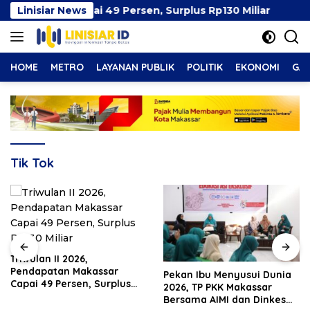
Langsung
akassar Capai 49 Persen, Surplus Rp130 Miliar
Linisiar News
Peka
ke
konten
HOME
METRO
LAYANAN PUBLIK
POLITIK
EKONOMI
GAY
Tik Tok
Pekan Ibu Menyusui Dunia
Pemkot Makassar Pastikan
2026, TP PKK Makassar
PSEL Tetap Berjalan,
Bersama AIMI dan Dinkes
Penetapan Lokasi Masih