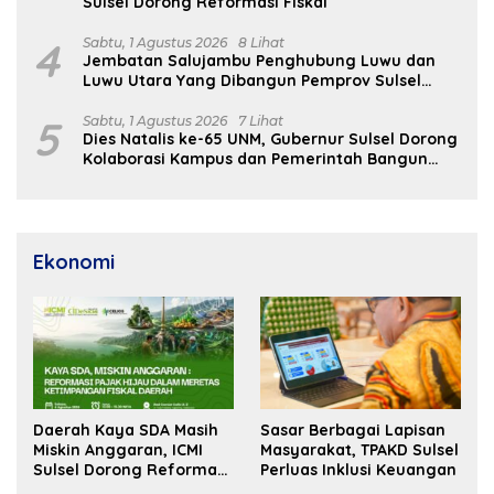
Sulsel Dorong Reformasi Fiskal
4
Sabtu, 1 Agustus 2026
8 Lihat
Jembatan Salujambu Penghubung Luwu dan
Luwu Utara Yang Dibangun Pemprov Sulsel
Segera Difungsikan
5
Sabtu, 1 Agustus 2026
7 Lihat
Dies Natalis ke-65 UNM, Gubernur Sulsel Dorong
Kolaborasi Kampus dan Pemerintah Bangun
SDM Unggul
Ekonomi
Daerah Kaya SDA Masih
Sasar Berbagai Lapisan
Miskin Anggaran, ICMI
Masyarakat, TPAKD Sulsel
Sulsel Dorong Reformasi
Perluas Inklusi Keuangan
Fiskal