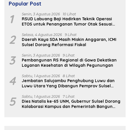
Popular Post
1
Senin, 3 Agustus 2026
10 Lihat
RSUD Labuang Baji Hadirkan Teknik Operasi
ETOS untuk Penanganan Tumor Otak Sesuai
Indikasi Medis
2
Selasa, 4 Agustus 2026
9 Lihat
Daerah Kaya SDA Masih Miskin Anggaran, ICMI
Sulsel Dorong Reformasi Fiskal
3
Senin, 3 Agustus 2026
9 Lihat
Pembangunan RS Regional di Gowa Dekatkan
Layanan Kesehatan di Wilayah Pegunungan
4
Sabtu, 1 Agustus 2026
8 Lihat
Jembatan Salujambu Penghubung Luwu dan
Luwu Utara Yang Dibangun Pemprov Sulsel
Segera Difungsikan
5
Sabtu, 1 Agustus 2026
7 Lihat
Dies Natalis ke-65 UNM, Gubernur Sulsel Dorong
Kolaborasi Kampus dan Pemerintah Bangun
SDM Unggul