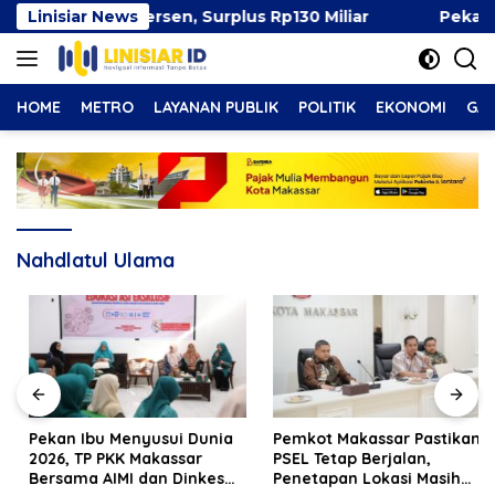
Langsung
ai 49 Persen, Surplus Rp130 Miliar
Linisiar News
Pekan Ibu Meny
ke
konten
HOME
METRO
LAYANAN PUBLIK
POLITIK
EKONOMI
GAY
Nahdlatul Ulama
Pekan Ibu Menyusui Dunia
Pemkot Makassar Pastikan
2026, TP PKK Makassar
PSEL Tetap Berjalan,
Bersama AIMI dan Dinkes
Penetapan Lokasi Masih