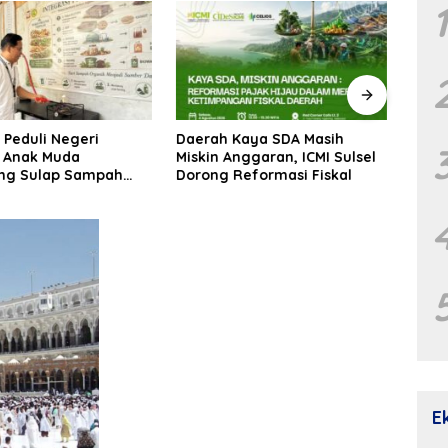
Kaya SDA Masih
Inspiratif! Ketua RT di
Muna
nggaran, ICMI Sulsel
Makassar Berhasil Bangun
seba
Reformasi Fiskal
Budaya Pilah dan Olah
Indo
Sampah dari Rumah
APIN
E