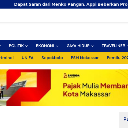
 Saran dari Menko Pangan, Appi Beberkan Progres TPA 9
POLITIK
EKONOMI
GAYA HIDUP
TRAVELINER
riminal
UNIFA
Sepakbola
PSM Makassar
Pemilu 20
P