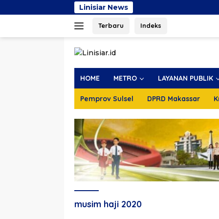
Langsung
Linisiar News
Dapat
ke
Terbaru
Indeks
konten
HOME
METRO
LAYANAN PUBLIK
Pemprov Sulsel
DPRD Makassar
K
musim haji 2020