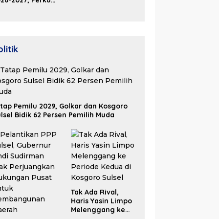
26-2027, Perkuat
olaborasi Bangun
osistem Properti
erdaya Saing
litik
tap Pemilu 2029, Golkar dan Kosgoro
lsel Bidik 62 Persen Pemilih Muda
Tak Ada Rival,
Haris Yasin Limpo
Melenggang ke
Periode Kedua di