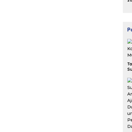
20
K
Ek
B
Po
Ta
Su