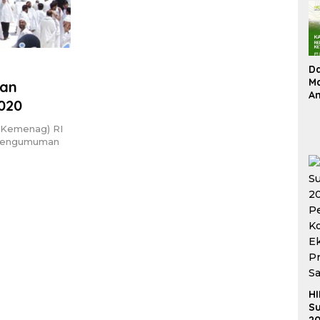
D
Ma
kan
An
020
Su
Re
 (Kemenag) RI
 pengumuman
HI
Su