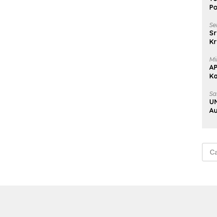
Po
Se
Sr
Kr
Uj
Mi
A
K
Na
Sa
UN
Au
Au
Cari
untu