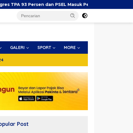
3 Persen dan PSEL Masuk Pendampingan APH
Yayas
GALERI
SPORT
MORE
24
opular Post