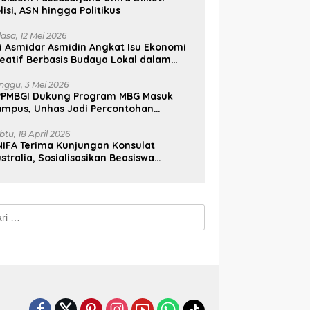
lisi, ASN hingga Politikus
lasa, 12 Mei 2026
i Asmidar Asmidin Angkat Isu Ekonomi
eatif Berbasis Budaya Lokal dalam
ian Doktor Unhas
nggu, 3 Mei 2026
PPMBGI Dukung Program MBG Masuk
ampus, Unhas Jadi Percontohan
sional
btu, 18 April 2026
IFA Terima Kunjungan Konsulat
stralia, Sosialisasikan Beasiswa
stralia Awards
k: