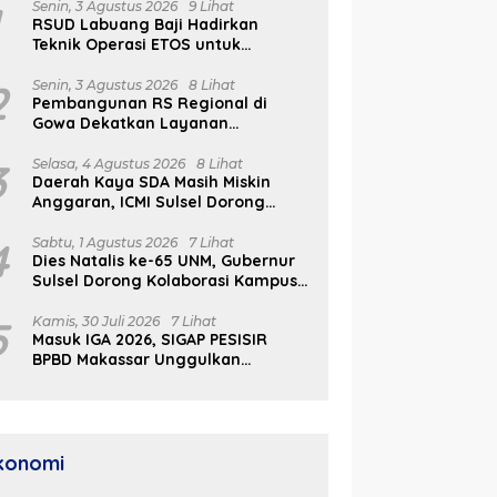
1
Senin, 3 Agustus 2026
9 Lihat
RSUD Labuang Baji Hadirkan
Teknik Operasi ETOS untuk
Penanganan Tumor Otak Sesuai
Indikasi Medis
2
Senin, 3 Agustus 2026
8 Lihat
Pembangunan RS Regional di
Gowa Dekatkan Layanan
Kesehatan di Wilayah Pegunungan
fri Tawarkan Makassar
RSUD Labuang Baji Hadirkan
P
3
Selasa, 4 Agustus 2026
8 Lihat
gai Hub Investasi
Teknik Operasi ETOS untuk
d
Daerah Kaya SDA Masih Miskin
nesia Timur di Forum
Penanganan Tumor Otak
K
Anggaran, ICMI Sulsel Dorong
DO 2026
Sesuai Indikasi Medis
P
Reformasi Fiskal
4
Sabtu, 1 Agustus 2026
7 Lihat
Dies Natalis ke-65 UNM, Gubernur
Sulsel Dorong Kolaborasi Kampus
dan Pemerintah Bangun SDM
Unggul
5
Kamis, 30 Juli 2026
7 Lihat
Masuk IGA 2026, SIGAP PESISIR
BPBD Makassar Unggulkan
Respons Bencana 15 Menit
konomi