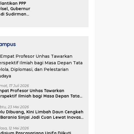
lantikan PPP
Kosgoro Sulsel
lsel, Gubernur
ndi Sudirman
ak Perjuangkan
ukungan Pusat
ntuk
embangunan
aerah
ampus
mat, 17 Juli 2026
mpat Profesor Unhas Tawarkan
rspektif Ilmiah bagi Masa Depan Tata
lola, Diplomasi, dan Pelestarian
udaya
btu, 23 Mei 2026
lu Dibuang, Kini Limbah Daun Cengkeh
 Barania Sinjai Jadi Cuan Lewat Inovasi
ifa
lasa, 12 Mei 2026
disium Pascasarjana Unifa Diikuti