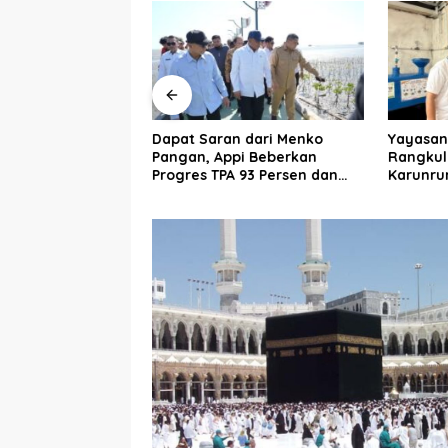
n dari Menko
Yayasan Peduli Negeri
Daerah 
pi Beberkan
Rangkul Anak Muda
Miskin A
 93 Persen dan
Karunrung Sulap Sampah
Dorong 
k Pendampingan
jadi Cuan