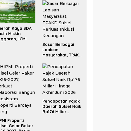
aerah Kaya SDA
sih Miskin
ggaran, ICMI
lsel Dorong
Sasar Berbagai
formasi Fiskal
Lapisan
Masyarakat, TPAKD
Sulsel Perluas
Inklusi Keuangan
Pendapatan Pajak
Daerah Sulsel Naik
Rp176 Miliar
Hingga Akhir Juni
PMI Properti
2026
lsel Gelar Raker