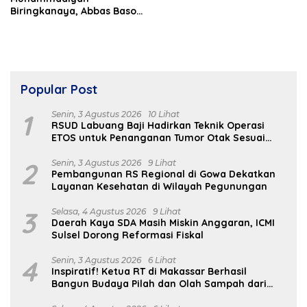
Biringkanaya, Abbas Baso
Miro Ingatkan Peserta Soal
Adab
Popular Post
1
Senin, 3 Agustus 2026
10 Lihat
RSUD Labuang Baji Hadirkan Teknik Operasi
ETOS untuk Penanganan Tumor Otak Sesuai
Indikasi Medis
2
Senin, 3 Agustus 2026
9 Lihat
Pembangunan RS Regional di Gowa Dekatkan
Layanan Kesehatan di Wilayah Pegunungan
3
Selasa, 4 Agustus 2026
9 Lihat
Daerah Kaya SDA Masih Miskin Anggaran, ICMI
Sulsel Dorong Reformasi Fiskal
4
Senin, 3 Agustus 2026
6 Lihat
Inspiratif! Ketua RT di Makassar Berhasil
Bangun Budaya Pilah dan Olah Sampah dari
Rumah