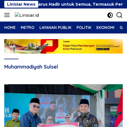
Langsung
rja Inklusif Harus Hadir untuk Semua, Termasuk Penyandan
Linisiar News
ke
konten
HOME
METRO
LAYANAN PUBLIK
POLITIK
EKONOMI
GAY
Muhammadiyah Sulsel