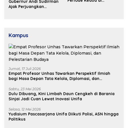
Periode Kedua di
Gubernur Andi Sudirman
Kosgoro Sulsel
Ajak Perjuangkan
Dukungan Pusat untuk
Pembangunan Daerah
Kampus
Jumat, 17 Juli 2026
Empat Profesor Unhas Tawarkan Perspektif Ilmiah
bagi Masa Depan Tata Kelola, Diplomasi, dan
Pelestarian Budaya
Sabtu, 23 Mei 2026
Dulu Dibuang, Kini Limbah Daun Cengkeh di Barania
Sinjai Jadi Cuan Lewat Inovasi Unifa
Selasa, 12 Mei 2026
Yudisium Pascasarjana Unifa Diikuti Polisi, ASN hingga
Politikus