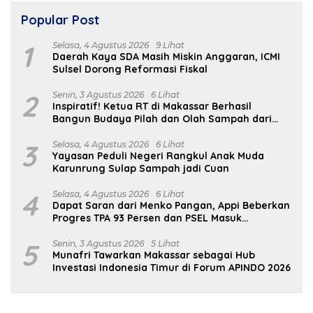
Popular Post
1
Selasa, 4 Agustus 2026
9 Lihat
Daerah Kaya SDA Masih Miskin Anggaran, ICMI
Sulsel Dorong Reformasi Fiskal
2
Senin, 3 Agustus 2026
6 Lihat
Inspiratif! Ketua RT di Makassar Berhasil
Bangun Budaya Pilah dan Olah Sampah dari
Rumah
3
Selasa, 4 Agustus 2026
6 Lihat
Yayasan Peduli Negeri Rangkul Anak Muda
Karunrung Sulap Sampah jadi Cuan
4
Selasa, 4 Agustus 2026
6 Lihat
Dapat Saran dari Menko Pangan, Appi Beberkan
Progres TPA 93 Persen dan PSEL Masuk
Pendampingan APH
5
Senin, 3 Agustus 2026
5 Lihat
Munafri Tawarkan Makassar sebagai Hub
Investasi Indonesia Timur di Forum APINDO 2026