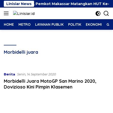
Langsung
lai Dikobarkan, Pemkot Makassar Matangkan HUT Ke-81 RI
Linisiar News
ke
konten
HOME
METRO
LAYANAN PUBLIK
POLITIK
EKONOMI
GAY
Morbidelli juara
Berita
Senin, 14 September 2020
Morbidelli Juara MotoGP San Marino 2020,
Dovizioso Kini Pimpin Klasemen