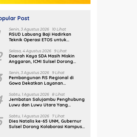
opular Post
1
Senin, 3 Agustus 2026
10 Lihat
RSUD Labuang Baji Hadirkan
Teknik Operasi ETOS untuk
Penanganan Tumor Otak Sesuai
Indikasi Medis
2
Selasa, 4 Agustus 2026
9 Lihat
Daerah Kaya SDA Masih Miskin
I
Anggaran, ICMI Sulsel Dorong
M
Reformasi Fiskal
san Peduli Negeri
Daerah Kaya SDA Masih
B
3
Senin, 3 Agustus 2026
9 Lihat
kul Anak Muda
Miskin Anggaran, ICMI Sulsel
S
Pembangunan RS Regional di
nrung Sulap Sampah
Dorong Reformasi Fiskal
Gowa Dekatkan Layanan
Cuan
Kesehatan di Wilayah Pegunungan
4
Sabtu, 1 Agustus 2026
8 Lihat
Jembatan Salujambu Penghubung
Luwu dan Luwu Utara Yang
Dibangun Pemprov Sulsel Segera
Difungsikan
5
Sabtu, 1 Agustus 2026
7 Lihat
Dies Natalis ke-65 UNM, Gubernur
Sulsel Dorong Kolaborasi Kampus
dan Pemerintah Bangun SDM