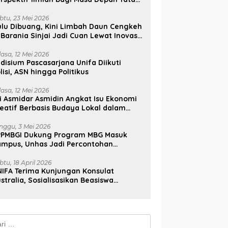
lola, Diplomasi, dan Pelestarian
udaya
btu, 23 Mei 2026
lu Dibuang, Kini Limbah Daun Cengkeh
 Barania Sinjai Jadi Cuan Lewat Inovasi
ifa
lasa, 12 Mei 2026
disium Pascasarjana Unifa Diikuti
lisi, ASN hingga Politikus
lasa, 12 Mei 2026
i Asmidar Asmidin Angkat Isu Ekonomi
eatif Berbasis Budaya Lokal dalam
ian Doktor Unhas
nggu, 3 Mei 2026
PPMBGI Dukung Program MBG Masuk
ampus, Unhas Jadi Percontohan
sional
btu, 18 April 2026
IFA Terima Kunjungan Konsulat
stralia, Sosialisasikan Beasiswa
stralia Awards