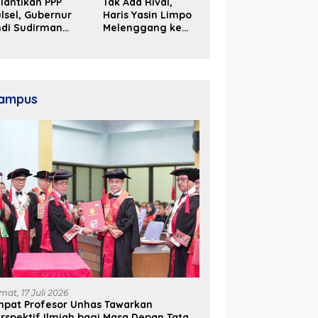
lantikan PPP
Tak Ada Rival,
lsel, Gubernur
Haris Yasin Limpo
ndi Sudirman
Melenggang ke
ak Perjuangkan
Periode Kedua di
ukungan Pusat
Kosgoro Sulsel
ntuk
embangunan
aerah
ampus
mat, 17 Juli 2026
mpat Profesor Unhas Tawarkan
rspektif Ilmiah bagi Masa Depan Tata