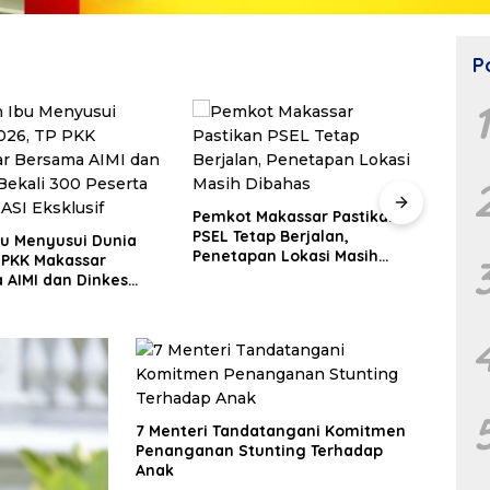
P
Makassar Pastikan
ap Berjalan,
Dapat Saran dari Menko
Yaya
an Lokasi Masih
Pangan, Appi Beberkan
Rang
Progres TPA 93 Persen dan
Karu
PSEL Masuk Pendampingan
jadi 
APH
7 Menteri Tandatangani Komitmen
Penanganan Stunting Terhadap
Anak