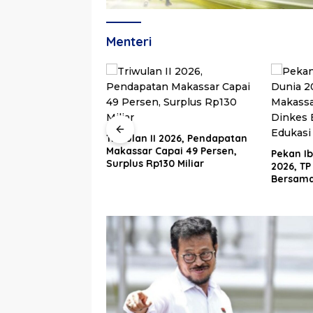
Menteri
 2026, Pendapatan
Pemkot 
pai 49 Persen,
PSEL Tet
Pekan Ibu Menyusui Dunia
30 Miliar
Penetap
2026, TP PKK Makassar
Dibahas
Bersama AIMI dan Dinkes
Bekali 300 Peserta Edukasi
ASI Eksklusif