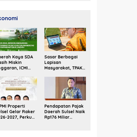
Unggul
konomi
aerah Kaya SDA
Sasar Berbagai
sih Miskin
Lapisan
ggaran, ICMI
Masyarakat, TPAKD
lsel Dorong
Sulsel Perluas
formasi Fiskal
Inklusi Keuangan
PMI Properti
Pendapatan Pajak
lsel Gelar Raker
Daerah Sulsel Naik
26-2027, Perkuat
Rp176 Miliar
olaborasi Bangun
Hingga Akhir Juni
osistem Properti
2026
erdaya Saing