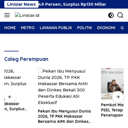
Langsung
akassar Capai 49 Persen, Surplus Rp130 Miliar
Linisiar News
Peka
ke
konten
HOME
METRO
LAYANAN PUBLIK
POLITIK
EKONOMI
GAY
Caleg Perempuan
Pemkot Makassar Pastikan
PSEL Tetap Berjalan,
Pekan Ibu Menyusui Dunia
Penetapan Lokasi Masih
2026, TP PKK Makassar
Dibahas
Bersama AIMI dan Dinkes
Bekali 300 Peserta Edukasi