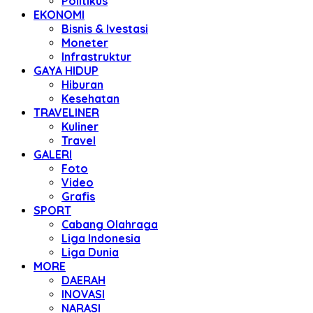
Politikus
EKONOMI
Bisnis & Ivestasi
Moneter
Infrastruktur
GAYA HIDUP
Hiburan
Kesehatan
TRAVELINER
Kuliner
Travel
GALERI
Foto
Video
Grafis
SPORT
Cabang Olahraga
Liga Indonesia
Liga Dunia
MORE
DAERAH
INOVASI
NARASI