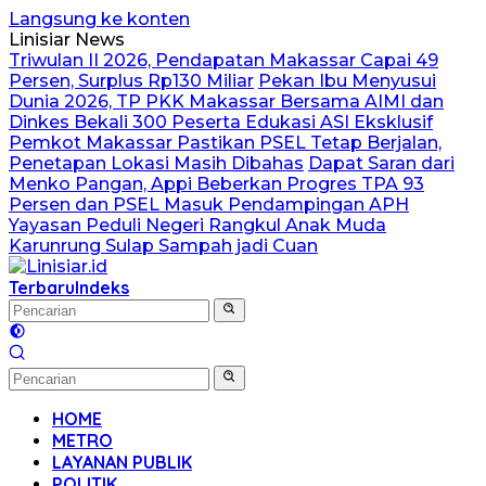
Langsung ke konten
Linisiar News
Triwulan II 2026, Pendapatan Makassar Capai 49
Persen, Surplus Rp130 Miliar
Pekan Ibu Menyusui
Dunia 2026, TP PKK Makassar Bersama AIMI dan
Dinkes Bekali 300 Peserta Edukasi ASI Eksklusif
Pemkot Makassar Pastikan PSEL Tetap Berjalan,
Penetapan Lokasi Masih Dibahas
Dapat Saran dari
Menko Pangan, Appi Beberkan Progres TPA 93
Persen dan PSEL Masuk Pendampingan APH
Yayasan Peduli Negeri Rangkul Anak Muda
Karunrung Sulap Sampah jadi Cuan
Terbaru
Indeks
HOME
METRO
LAYANAN PUBLIK
POLITIK