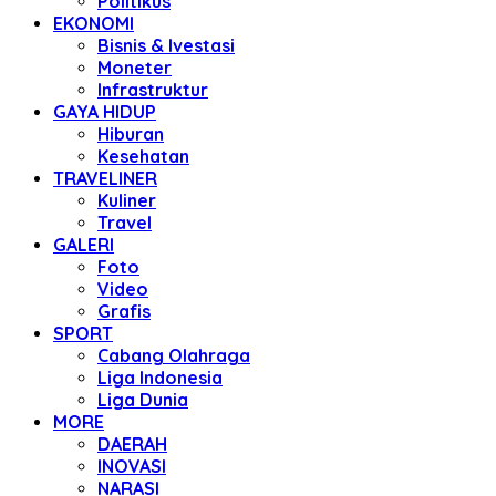
Politikus
EKONOMI
Bisnis & Ivestasi
Moneter
Infrastruktur
GAYA HIDUP
Hiburan
Kesehatan
TRAVELINER
Kuliner
Travel
GALERI
Foto
Video
Grafis
SPORT
Cabang Olahraga
Liga Indonesia
Liga Dunia
MORE
DAERAH
INOVASI
NARASI