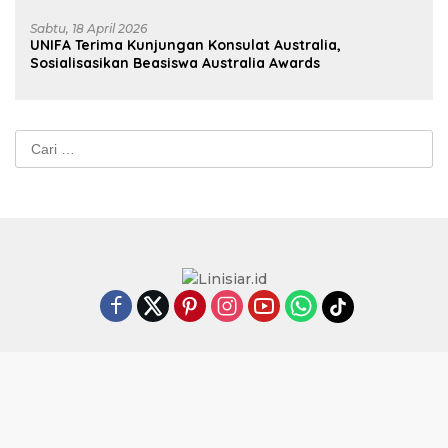
Sabtu, 18 April 2026
UNIFA Terima Kunjungan Konsulat Australia,
Sosialisasikan Beasiswa Australia Awards
Cari
untuk:
Indeks
Redaksi
Tentang Kami
Kode Etik
Kebijakan Privasi
Pedoman Pemberitaan
@linisiarid2026