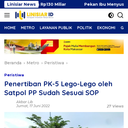
Langsung
Surplus Rp130 Miliar
Linisiar News
Pekan Ibu Menyusui Dunia 202
ke
konten
HOME
METRO
LAYANAN PUBLIK
POLITIK
EKONOMI
GAY
Beranda
Metro
Peristiwa
Peristiwa
Penertiban PK-5 Lego-Lego oleh
Satpol PP Sudah Sesuai SOP
Akbar Lib
Jumat, 17 Juni 2022
27 Views