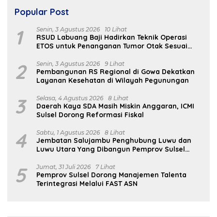
Popular Post
1
Senin, 3 Agustus 2026
10 Lihat
RSUD Labuang Baji Hadirkan Teknik Operasi
ETOS untuk Penanganan Tumor Otak Sesuai
Indikasi Medis
2
Senin, 3 Agustus 2026
9 Lihat
Pembangunan RS Regional di Gowa Dekatkan
Layanan Kesehatan di Wilayah Pegunungan
3
Selasa, 4 Agustus 2026
8 Lihat
Daerah Kaya SDA Masih Miskin Anggaran, ICMI
Sulsel Dorong Reformasi Fiskal
4
Sabtu, 1 Agustus 2026
8 Lihat
Jembatan Salujambu Penghubung Luwu dan
Luwu Utara Yang Dibangun Pemprov Sulsel
Segera Difungsikan
5
Jumat, 31 Juli 2026
7 Lihat
Pemprov Sulsel Dorong Manajemen Talenta
Terintegrasi Melalui FAST ASN