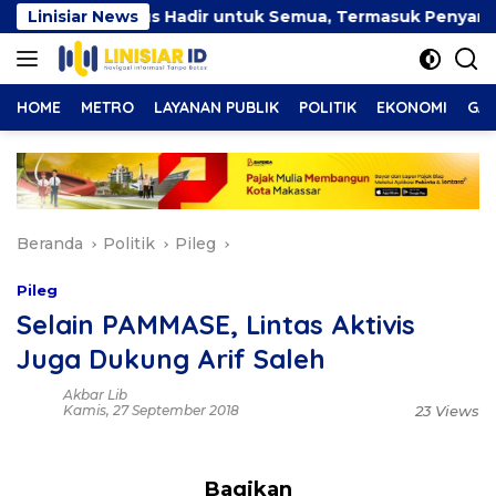
Langsung
nklusif Harus Hadir untuk Semua, Termasuk Penyandang Disa
Linisiar News
ke
konten
HOME
METRO
LAYANAN PUBLIK
POLITIK
EKONOMI
GAY
Beranda
Politik
Pileg
Pileg
Selain PAMMASE, Lintas Aktivis
Juga Dukung Arif Saleh
Akbar Lib
Kamis, 27 September 2018
23 Views
Bagikan