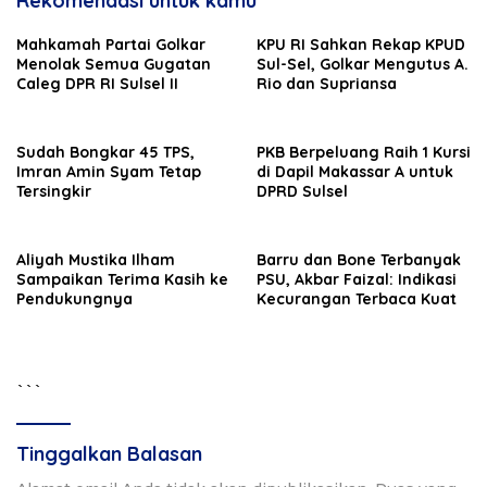
Rekomendasi untuk kamu
Mahkamah Partai Golkar
KPU RI Sahkan Rekap KPUD
Menolak Semua Gugatan
Sul-Sel, Golkar Mengutus A.
Caleg DPR RI Sulsel II
Rio dan Supriansa
Sudah Bongkar 45 TPS,
PKB Berpeluang Raih 1 Kursi
Imran Amin Syam Tetap
di Dapil Makassar A untuk
Tersingkir
DPRD Sulsel
Aliyah Mustika Ilham
Barru dan Bone Terbanyak
Sampaikan Terima Kasih ke
PSU, Akbar Faizal: Indikasi
Pendukungnya
Kecurangan Terbaca Kuat
```
Tinggalkan Balasan