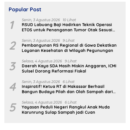
Popular Post
1
Senin, 3 Agustus 2026
10 Lihat
RSUD Labuang Baji Hadirkan Teknik Operasi
ETOS untuk Penanganan Tumor Otak Sesuai
Indikasi Medis
2
Senin, 3 Agustus 2026
9 Lihat
Pembangunan RS Regional di Gowa Dekatkan
Layanan Kesehatan di Wilayah Pegunungan
3
Selasa, 4 Agustus 2026
9 Lihat
Daerah Kaya SDA Masih Miskin Anggaran, ICMI
Sulsel Dorong Reformasi Fiskal
4
Senin, 3 Agustus 2026
6 Lihat
Inspiratif! Ketua RT di Makassar Berhasil
Bangun Budaya Pilah dan Olah Sampah dari
Rumah
5
Selasa, 4 Agustus 2026
6 Lihat
Yayasan Peduli Negeri Rangkul Anak Muda
Karunrung Sulap Sampah jadi Cuan