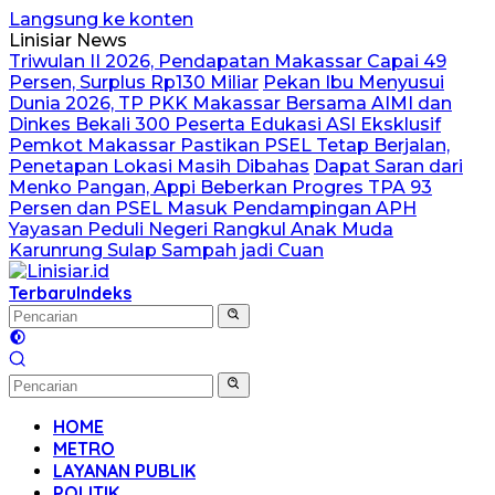
Langsung ke konten
Linisiar News
Triwulan II 2026, Pendapatan Makassar Capai 49
Persen, Surplus Rp130 Miliar
Pekan Ibu Menyusui
Dunia 2026, TP PKK Makassar Bersama AIMI dan
Dinkes Bekali 300 Peserta Edukasi ASI Eksklusif
Pemkot Makassar Pastikan PSEL Tetap Berjalan,
Penetapan Lokasi Masih Dibahas
Dapat Saran dari
Menko Pangan, Appi Beberkan Progres TPA 93
Persen dan PSEL Masuk Pendampingan APH
Yayasan Peduli Negeri Rangkul Anak Muda
Karunrung Sulap Sampah jadi Cuan
Terbaru
Indeks
HOME
METRO
LAYANAN PUBLIK
POLITIK