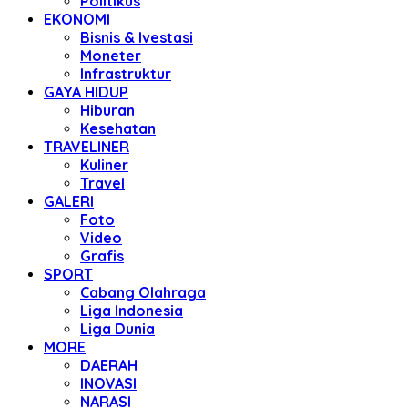
Politikus
EKONOMI
Bisnis & Ivestasi
Moneter
Infrastruktur
GAYA HIDUP
Hiburan
Kesehatan
TRAVELINER
Kuliner
Travel
GALERI
Foto
Video
Grafis
SPORT
Cabang Olahraga
Liga Indonesia
Liga Dunia
MORE
DAERAH
INOVASI
NARASI