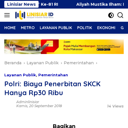
Langsung
gkan HUT Ke-81 RI
Linisiar News
Aliyah Mustika Ilham: Kesempat
ke
konten
HOME
METRO
LAYANAN PUBLIK
POLITIK
EKONOMI
GAY
Beranda
Layanan Publik
Pemerintahan
Layanan Publik
,
Pemerintahan
Polri: Biaya Penerbitan SKCK
Hanya Rp30 Ribu
Adminlinisiar
Kamis, 20 September 2018
14 Views
Bagikan