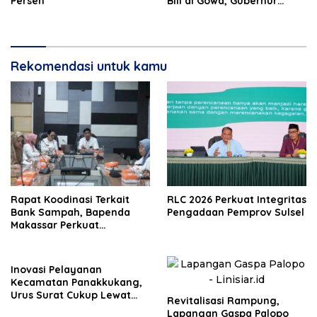
Persen
Bili di Gowa, Gubernur
Sulsel: Mohon Kerjasama
Masyarakat
Rekomendasi untuk kamu
Rapat Koodinasi Terkait
RLC 2026 Perkuat Integritas
Bank Sampah, Bapenda
Pengadaan Pemprov Sulsel
Makassar Perkuat
Komitmen Pengelolaan
Lingkungan
Inovasi Pelayanan
Kecamatan Panakkukang,
Urus Surat Cukup Lewat
Revitalisasi Rampung,
WhatsApp
Lapangan Gaspa Palopo