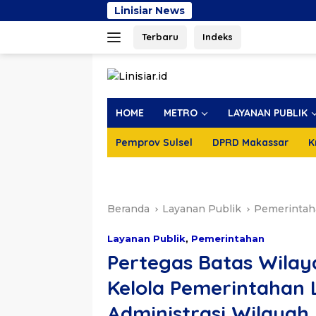
Langsung
Linisiar News
Dapat Sara
ke
Terbaru
Indeks
konten
HOME
METRO
LAYANAN PUBLIK
Pemprov Sulsel
DPRD Makassar
K
Beranda
Layanan Publik
Pemerintah
Layanan Publik
,
Pemerintahan
Pertegas Batas Wilay
Kelola Pemerintahan
Administrasi Wilayah