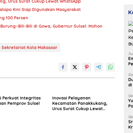
ng, Urus Surat Cukup Lewat WhatsApp
P
D
alopo Kini Siap Digunakan Masyarakat
K
g 100 Persen
urung–Bili-Bili di Gowa, Gubernur Sulsel: Mohon
 Sekretariat Kota Makassar
Ju
E
Pe
Ke
B
Sa
Du
di
Un
Se
 Perkuat Integritas
Inovasi Pelayanan
Yu
an Pemprov Sulsel
Kecamatan Panakkukang,
Po
Urus Surat Cukup Lewat
WhatsApp
Se
Sr
Kr
Uj