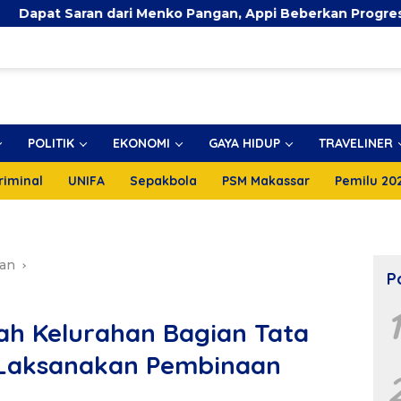
n dari Menko Pangan, Appi Beberkan Progres TPA 93 Pe
POLITIK
EKONOMI
GAYA HIDUP
TRAVELINER
riminal
UNIFA
Sepakbola
PSM Makassar
Pemilu 20
an
P
ah Kelurahan Bagian Tata
 Laksanakan Pembinaan