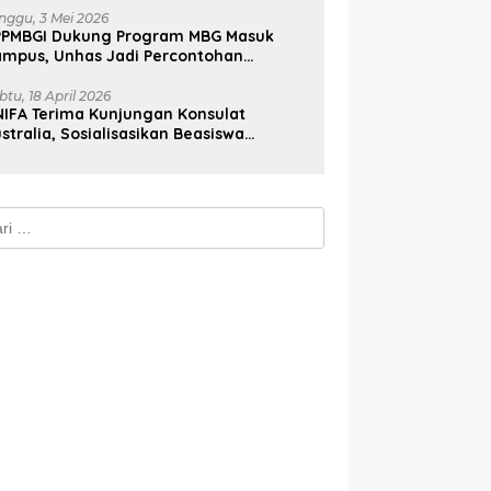
nggu, 3 Mei 2026
PPMBGI Dukung Program MBG Masuk
ampus, Unhas Jadi Percontohan
sional
btu, 18 April 2026
IFA Terima Kunjungan Konsulat
stralia, Sosialisasikan Beasiswa
stralia Awards
k: