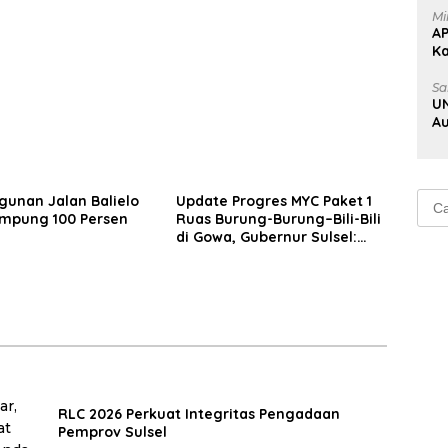
Mi
A
K
Na
Sa
UN
Au
Au
Cari
unan Jalan Balielo
Update Progres MYC Paket 1
mpung 100 Persen
Ruas Burung-Burung–Bili-Bili
untu
di Gowa, Gubernur Sulsel:
Mohon Kerjasama
Masyarakat
RLC 2026 Perkuat Integritas Pengadaan
Pemprov Sulsel