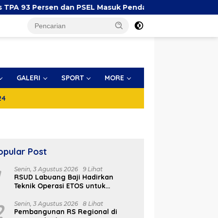
rsen dan PSEL Masuk Pendampingan APH
Yayasan Pe
GALERI
SPORT
MORE
24
opular Post
1
Senin, 3 Agustus 2026
9 Lihat
RSUD Labuang Baji Hadirkan
Teknik Operasi ETOS untuk
Penanganan Tumor Otak Sesuai
Indikasi Medis
2
Senin, 3 Agustus 2026
8 Lihat
Pembangunan RS Regional di