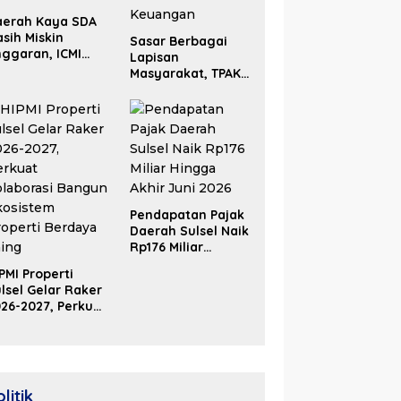
aerah Kaya SDA
sih Miskin
Sasar Berbagai
ggaran, ICMI
Lapisan
lsel Dorong
Masyarakat, TPAKD
formasi Fiskal
Sulsel Perluas
Inklusi Keuangan
Pendapatan Pajak
Daerah Sulsel Naik
Rp176 Miliar
Hingga Akhir Juni
PMI Properti
2026
lsel Gelar Raker
26-2027, Perkuat
olaborasi Bangun
osistem Properti
erdaya Saing
litik