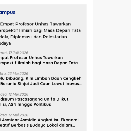
embangunan
aerah
ampus
mat, 17 Juli 2026
mpat Profesor Unhas Tawarkan
rspektif Ilmiah bagi Masa Depan Tata
lola, Diplomasi, dan Pelestarian
udaya
btu, 23 Mei 2026
lu Dibuang, Kini Limbah Daun Cengkeh
 Barania Sinjai Jadi Cuan Lewat Inovasi
ifa
lasa, 12 Mei 2026
disium Pascasarjana Unifa Diikuti
lisi, ASN hingga Politikus
lasa, 12 Mei 2026
i Asmidar Asmidin Angkat Isu Ekonomi
eatif Berbasis Budaya Lokal dalam
ian Doktor Unhas