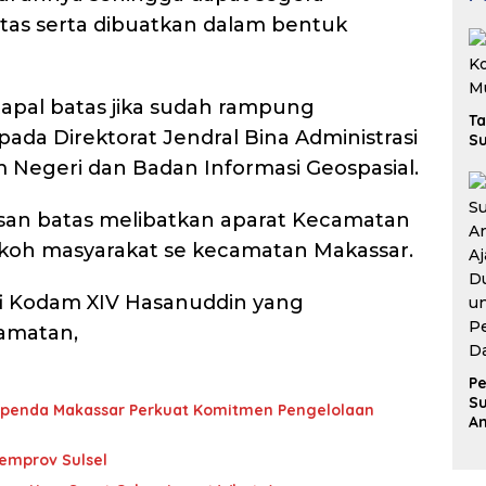
tas serta dibuatkan dalam bentuk
tapal batas jika sudah rampung
Ta
pada Direktorat Jendral Bina Administrasi
Su
Negeri dan Badan Informasi Geospasial.
san batas melibatkan aparat Kecamatan
koh masyarakat se kecamatan Makassar.
fi Kodam XIV Hasanuddin yang
amatan,
Pe
Su
Bapenda Makassar Perkuat Komitmen Pengelolaan
A
Aj
Pemprov Sulsel
D
u