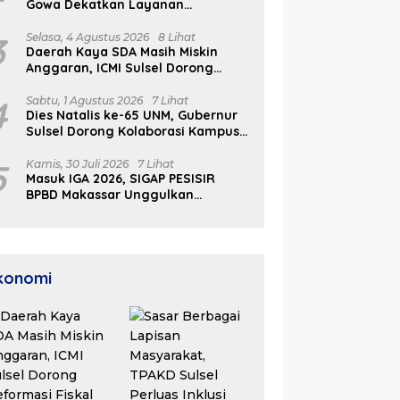
Gowa Dekatkan Layanan
Kesehatan di Wilayah Pegunungan
3
Selasa, 4 Agustus 2026
8 Lihat
Daerah Kaya SDA Masih Miskin
Anggaran, ICMI Sulsel Dorong
Reformasi Fiskal
4
Sabtu, 1 Agustus 2026
7 Lihat
Dies Natalis ke-65 UNM, Gubernur
Sulsel Dorong Kolaborasi Kampus
dan Pemerintah Bangun SDM
Unggul
5
Kamis, 30 Juli 2026
7 Lihat
Masuk IGA 2026, SIGAP PESISIR
BPBD Makassar Unggulkan
Respons Bencana 15 Menit
konomi