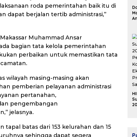
laksanaan roda pemerintahan baik itu di
D
Ma
dapat berjalan tertib administrasi,”
An
Su
Re
ta Makassar Muhammad Ansar
da bagian tata kelola pemerintahan
akukan perbaikan untuk memastikan tata
ecamatan.
as wilayah masing-masing akan
ahan pemberian pelayanan administrasi
HI
layanan pertanahan,
Su
 dan pengembangan
20
K
” jelasnya.
Ek
B
tapal batas dari 153 kelurahan dan 15
Po
uruhnya sehingga dapat segera