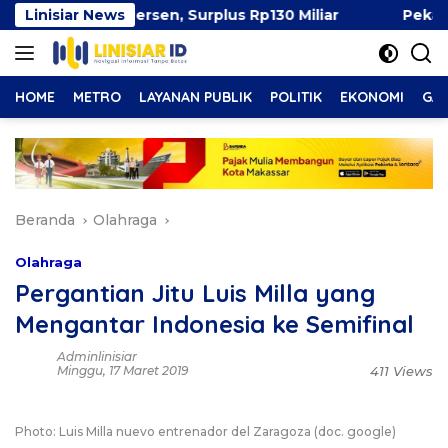
Langsung
 Capai 49 Persen, Surplus Rp130 Miliar
Linisiar News
Pekan Ibu M
ke
konten
HOME
METRO
LAYANAN PUBLIK
POLITIK
EKONOMI
GAY
Beranda
Olahraga
Olahraga
Pergantian Jitu Luis Milla yang
Mengantar Indonesia ke Semifinal
Adminlinisiar
Minggu, 17 Maret 2019
411 Views
Photo: Luis Milla nuevo entrenador del Zaragoza (doc. google)