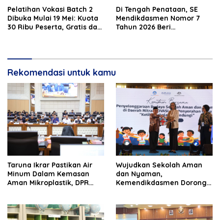
Pelatihan Vokasi Batch 2
Di Tengah Penataan, SE
Dibuka Mulai 19 Mei: Kuota
Mendikdasmen Nomor 7
30 Ribu Peserta, Gratis dan
Tahun 2026 Beri
Bersertifikat BNSP
Ketenangan Guru Daerah
Rekomendasi untuk kamu
Taruna Ikrar Pastikan Air
Wujudkan Sekolah Aman
Minum Dalam Kemasan
dan Nyaman,
Aman Mikroplastik, DPR
Kemendikdasmen Dorong
Sebut Jadi Modal Besar
Pembentukan Pokja BSAN
Menembus Pasar Dunia
di Daerah