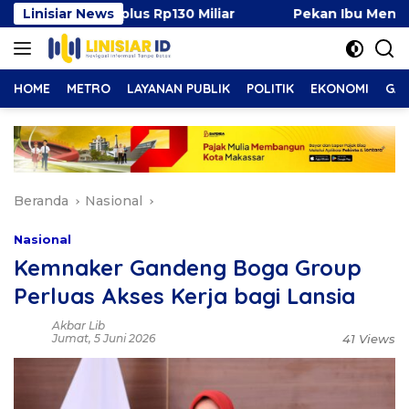
Langsung
urplus Rp130 Miliar
Linisiar News
Pekan Ibu Menyusui Dunia 2026,
ke
konten
HOME
METRO
LAYANAN PUBLIK
POLITIK
EKONOMI
GAY
Beranda
Nasional
Nasional
Kemnaker Gandeng Boga Group
Perluas Akses Kerja bagi Lansia
Akbar Lib
Jumat, 5 Juni 2026
41 Views