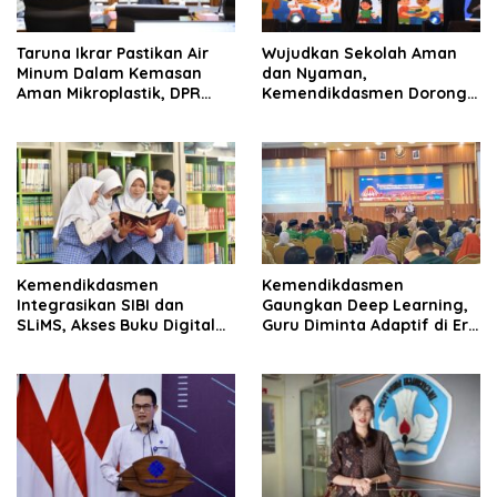
Taruna Ikrar Pastikan Air
Wujudkan Sekolah Aman
Minum Dalam Kemasan
dan Nyaman,
Aman Mikroplastik, DPR
Kemendikdasmen Dorong
Sebut Jadi Modal Besar
Pembentukan Pokja BSAN
Menembus Pasar Dunia
di Daerah
Kemendikdasmen
Kemendikdasmen
Integrasikan SIBI dan
Gaungkan Deep Learning,
SLiMS, Akses Buku Digital
Guru Diminta Adaptif di Era
Kian Mudah
Digital