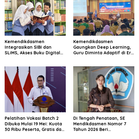
Kemendikdasmen
Kemendikdasmen
Integrasikan SIBI dan
Gaungkan Deep Learning,
SLiMS, Akses Buku Digital
Guru Diminta Adaptif di Era
Kian Mudah
Digital
Pelatihan Vokasi Batch 2
Di Tengah Penataan, SE
Dibuka Mulai 19 Mei: Kuota
Mendikdasmen Nomor 7
30 Ribu Peserta, Gratis dan
Tahun 2026 Beri
Bersertifikat BNSP
Ketenangan Guru Daerah