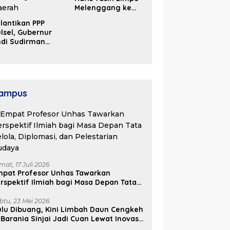
Melenggang ke
Periode Kedua di
lantikan PPP
Kosgoro Sulsel
lsel, Gubernur
ndi Sudirman
ak Perjuangkan
ukungan Pusat
ntuk
embangunan
aerah
ampus
mat, 17 Juli 2026
mpat Profesor Unhas Tawarkan
rspektif Ilmiah bagi Masa Depan Tata
lola, Diplomasi, dan Pelestarian
udaya
btu, 23 Mei 2026
lu Dibuang, Kini Limbah Daun Cengkeh
 Barania Sinjai Jadi Cuan Lewat Inovasi
ifa