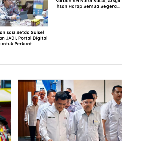
Korban KM Nurul Salsa, Arsyil
Ihsan Harap Semua Segera
Ditemukan
anisasi Setda Sulsel
n JADI, Portal Digital
 untuk Perkuat
i Birokrasi