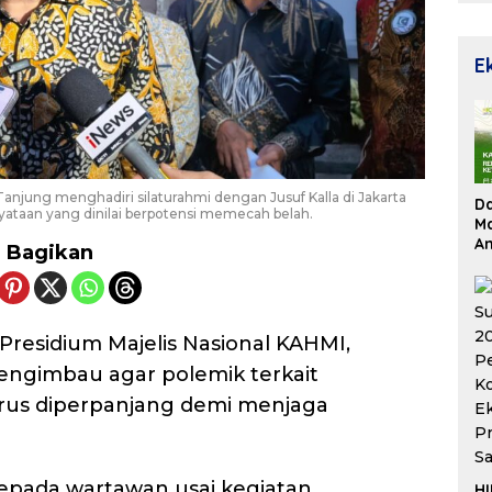
E
njung menghadiri silaturahmi dengan Jusuf Kalla di Jakarta
D
ataan yang dinilai berpotensi memecah belah.
Ma
An
Bagikan
Su
Re
residium Majelis Nasional KAHMI,
engimbau agar polemik terkait
terus diperpanjang demi menjaga
epada wartawan usai kegiatan
HI