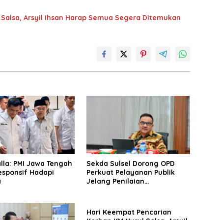
 Salsa, Arsyil Ihsan Harap Semua Segera Ditemukan
lla: PMI Jawa Tengah
Sekda Sulsel Dorong OPD
esponsif Hadapi
Perkuat Pelayanan Publik
a
Jelang Penilaian
Ombudsman 2026
Hari Keempat Pencarian