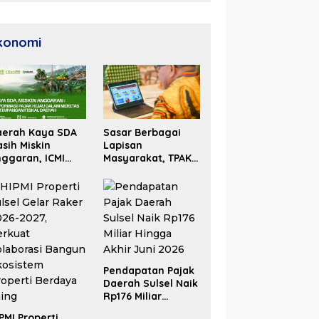
Unggul
konomi
aerah Kaya SDA
Sasar Berbagai
sih Miskin
Lapisan
ggaran, ICMI
Masyarakat, TPAKD
lsel Dorong
Sulsel Perluas
formasi Fiskal
Inklusi Keuangan
Pendapatan Pajak
Daerah Sulsel Naik
Rp176 Miliar
Hingga Akhir Juni
PMI Properti