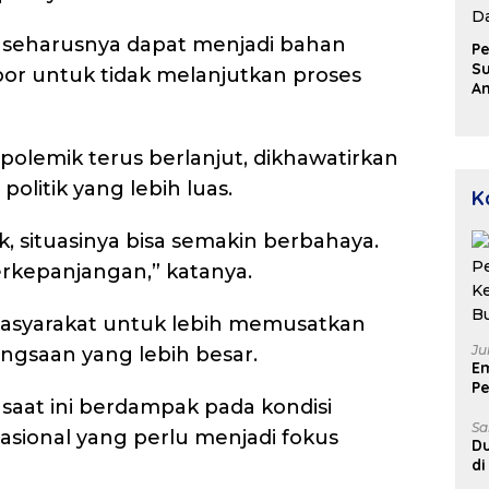
t seharusnya dapat menjadi bahan
Pe
Su
or untuk tidak melanjutkan proses
A
Aj
D
u
polemik terus berlanjut, dikhawatirkan
P
D
olitik yang lebih luas.
K
ik, situasinya bisa semakin berbahaya.
berkepanjangan,” katanya.
asyarakat untuk lebih memusatkan
Ju
ngsaan yang lebih besar.
E
Pe
saat ini berdampak pada kondisi
Ke
B
Sa
asional yang perlu menjadi fokus
Du
di
Un