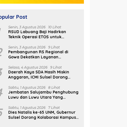
opular Post
1
Senin, 3 Agustus 2026
10 Lihat
RSUD Labuang Baji Hadirkan
Teknik Operasi ETOS untuk
Penanganan Tumor Otak Sesuai
Indikasi Medis
2
Senin, 3 Agustus 2026
9 Lihat
Pembangunan RS Regional di
Gowa Dekatkan Layanan
Kesehatan di Wilayah Pegunungan
3
Selasa, 4 Agustus 2026
9 Lihat
Daerah Kaya SDA Masih Miskin
Anggaran, ICMI Sulsel Dorong
Reformasi Fiskal
4
Sabtu, 1 Agustus 2026
8 Lihat
Jembatan Salujambu Penghubung
Luwu dan Luwu Utara Yang
Dibangun Pemprov Sulsel Segera
Difungsikan
5
Sabtu, 1 Agustus 2026
7 Lihat
Dies Natalis ke-65 UNM, Gubernur
Sulsel Dorong Kolaborasi Kampus
dan Pemerintah Bangun SDM