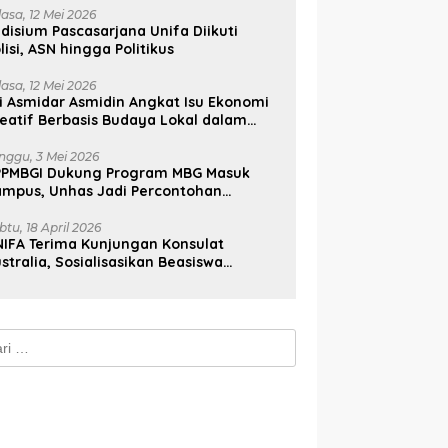
lasa, 12 Mei 2026
disium Pascasarjana Unifa Diikuti
lisi, ASN hingga Politikus
lasa, 12 Mei 2026
i Asmidar Asmidin Angkat Isu Ekonomi
eatif Berbasis Budaya Lokal dalam
ian Doktor Unhas
nggu, 3 Mei 2026
PPMBGI Dukung Program MBG Masuk
ampus, Unhas Jadi Percontohan
sional
btu, 18 April 2026
IFA Terima Kunjungan Konsulat
stralia, Sosialisasikan Beasiswa
stralia Awards
k: