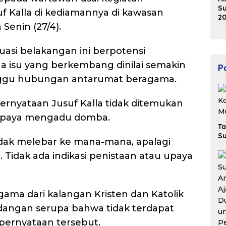
Su
f Kalla di kediamannya di kawasan
20
 Senin (27/4).
K
Ek
B
uasi belakangan ini berpotensi
 isu yang berkembang dinilai semakin
Po
ggu hubungan antarumat beragama.
rnyataan Jusuf Kalla tidak ditemukan
upaya mengadu domba.
Ta
Su
tidak melebar ke mana-mana, apalagi
Tidak ada indikasi penistaan atau upaya
ama dari kalangan Kristen dan Katolik
angan serupa bahwa tidak terdapat
pernyataan tersebut.