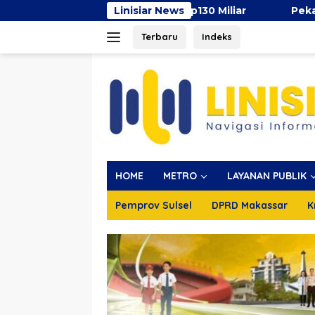
Langsung
sen, Surplus Rp130 Miliar
Linisiar News
Pekan Ibu Menyusui Dunia
ke
Terbaru
Indeks
konten
HOME
METRO
LAYANAN PUBLIK
Pemprov Sulsel
DPRD Makassar
K