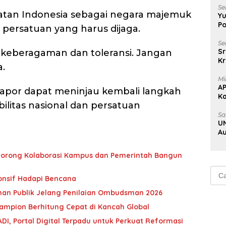
Se
tan Indonesia sebagai negara majemuk
Yu
Po
an persatuan yang harus dijaga.
Se
Sr
 keberagaman dan toleransi. Jangan
Kr
a.
Uj
Mi
A
lapor dapat meninjau kembali langkah
K
ilitas nasional dan persatuan
Na
Sa
UN
Au
Au
l Dorong Kolaborasi Kampus dan Pemerintah Bangun
Cari
onsif Hadapi Bencana
untu
nan Publik Jelang Penilaian Ombudsman 2026
ampion Berhitung Cepat di Kancah Global
ADI, Portal Digital Terpadu untuk Perkuat Reformasi