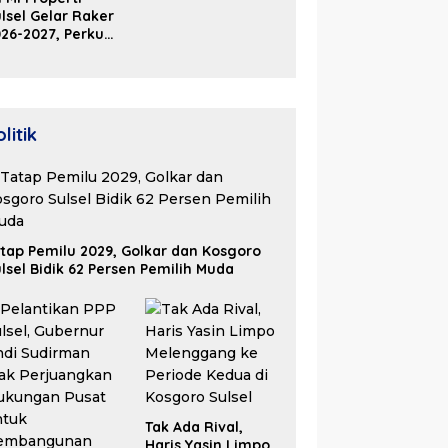
2026
lsel Gelar Raker
26-2027, Perkuat
olaborasi Bangun
osistem Properti
erdaya Saing
litik
tap Pemilu 2029, Golkar dan Kosgoro
lsel Bidik 62 Persen Pemilih Muda
Tak Ada Rival,
Haris Yasin Limpo