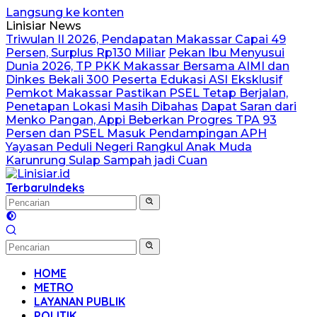
Langsung ke konten
Linisiar News
Triwulan II 2026, Pendapatan Makassar Capai 49
Persen, Surplus Rp130 Miliar
Pekan Ibu Menyusui
Dunia 2026, TP PKK Makassar Bersama AIMI dan
Dinkes Bekali 300 Peserta Edukasi ASI Eksklusif
Pemkot Makassar Pastikan PSEL Tetap Berjalan,
Penetapan Lokasi Masih Dibahas
Dapat Saran dari
Menko Pangan, Appi Beberkan Progres TPA 93
Persen dan PSEL Masuk Pendampingan APH
Yayasan Peduli Negeri Rangkul Anak Muda
Karunrung Sulap Sampah jadi Cuan
Terbaru
Indeks
HOME
METRO
LAYANAN PUBLIK
POLITIK