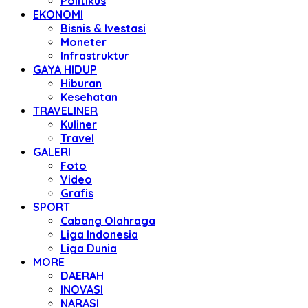
Politikus
EKONOMI
Bisnis & Ivestasi
Moneter
Infrastruktur
GAYA HIDUP
Hiburan
Kesehatan
TRAVELINER
Kuliner
Travel
GALERI
Foto
Video
Grafis
SPORT
Cabang Olahraga
Liga Indonesia
Liga Dunia
MORE
DAERAH
INOVASI
NARASI