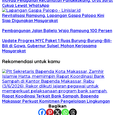
Inovasi Pelayanan Kecamatan Panakkukang, Urus Surat
Cukup Lewat WhatsApp
Revitalisasi Rampung, Lapangan Gaspa Palopo Kini
Siap Digunakan Masyarakat
Pembangunan Jalan Balielo Wajo Rampung 100 Persen
Update Progres MYC Paket 1 Ruas Burung-Burung–Bili-
Bili di Gowa, Gubernur Sulsel: Mohon Kerjasama
Masyarakat
Rekomendasi untuk kamu
Rapat Koodinasi Terkait Bank Sampah, Bapenda
Makassar Perkuat Komitmen Pengelolaan Lingkungan
Bagikan