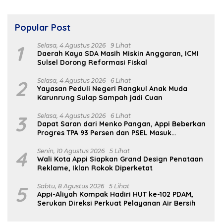
Popular Post
1
Selasa, 4 Agustus 2026
9 Lihat
Daerah Kaya SDA Masih Miskin Anggaran, ICMI
Sulsel Dorong Reformasi Fiskal
2
Selasa, 4 Agustus 2026
6 Lihat
Yayasan Peduli Negeri Rangkul Anak Muda
Karunrung Sulap Sampah jadi Cuan
3
Selasa, 4 Agustus 2026
6 Lihat
Dapat Saran dari Menko Pangan, Appi Beberkan
Progres TPA 93 Persen dan PSEL Masuk
Pendampingan APH
4
Senin, 10 Agustus 2026
5 Lihat
Wali Kota Appi Siapkan Grand Design Penataan
Reklame, Iklan Rokok Diperketat
5
Sabtu, 8 Agustus 2026
5 Lihat
Appi-Aliyah Kompak Hadiri HUT ke-102 PDAM,
Serukan Direksi Perkuat Pelayanan Air Bersih