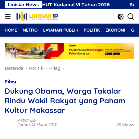
Langsung
iri Syukuran HUT Kodaeral VI Tahun 2026
Linisiar News
Semangat
ke
konten
HOME
METRO
LAYANAN PUBLIK
POLITIK
EKONOMI
GAY
Beranda
Politik
Pileg
Pileg
Dukung Obama, Warga Takalar
Rindu Wakil Rakyat yang Paham
Kultur Makassar
Akbar Lib
Jumat, 15 Maret 2019
23 Views