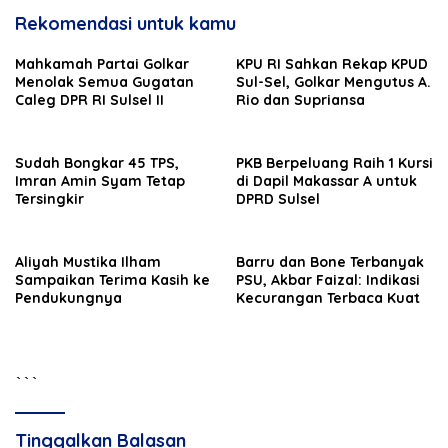
Rekomendasi untuk kamu
Mahkamah Partai Golkar
KPU RI Sahkan Rekap KPUD
Menolak Semua Gugatan
Sul-Sel, Golkar Mengutus A.
Caleg DPR RI Sulsel II
Rio dan Supriansa
Sudah Bongkar 45 TPS,
PKB Berpeluang Raih 1 Kursi
Imran Amin Syam Tetap
di Dapil Makassar A untuk
Tersingkir
DPRD Sulsel
Aliyah Mustika Ilham
Barru dan Bone Terbanyak
Sampaikan Terima Kasih ke
PSU, Akbar Faizal: Indikasi
Pendukungnya
Kecurangan Terbaca Kuat
```
Tinggalkan Balasan