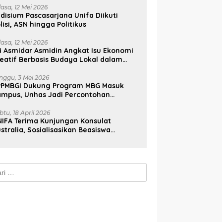
lasa, 12 Mei 2026
disium Pascasarjana Unifa Diikuti
lisi, ASN hingga Politikus
lasa, 12 Mei 2026
i Asmidar Asmidin Angkat Isu Ekonomi
eatif Berbasis Budaya Lokal dalam
ian Doktor Unhas
nggu, 3 Mei 2026
PPMBGI Dukung Program MBG Masuk
ampus, Unhas Jadi Percontohan
sional
btu, 18 April 2026
IFA Terima Kunjungan Konsulat
stralia, Sosialisasikan Beasiswa
stralia Awards
k: