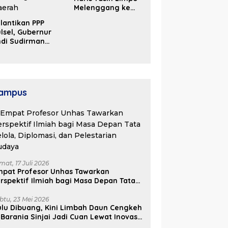
Melenggang ke
Periode Kedua di
lantikan PPP
Kosgoro Sulsel
lsel, Gubernur
ndi Sudirman
ak Perjuangkan
ukungan Pusat
ntuk
embangunan
aerah
ampus
mat, 17 Juli 2026
mpat Profesor Unhas Tawarkan
rspektif Ilmiah bagi Masa Depan Tata
lola, Diplomasi, dan Pelestarian
udaya
btu, 23 Mei 2026
lu Dibuang, Kini Limbah Daun Cengkeh
 Barania Sinjai Jadi Cuan Lewat Inovasi
ifa