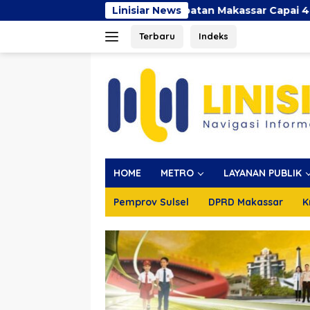
Langsung
 2026, Pendapatan Makassar Capai 49 Persen, Surplus Rp130
Linisiar News
ke
Terbaru
Indeks
konten
HOME
METRO
LAYANAN PUBLIK
Pemprov Sulsel
DPRD Makassar
K