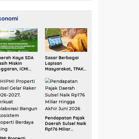
konomi
aerah Kaya SDA
Sasar Berbagai
sih Miskin
Lapisan
ggaran, ICMI
Masyarakat, TPAKD
lsel Dorong
Sulsel Perluas
formasi Fiskal
Inklusi Keuangan
Pendapatan Pajak
Daerah Sulsel Naik
Rp176 Miliar
Hingga Akhir Juni
PMI Properti