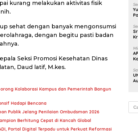
i kurang melakukan aktivitas fisik
Se
Yu
nih.
Po
idup sehat dengan banyak mengonsumsi
Se
Sr
berolahraga, dengan begitu pasti badan
Kr
Uj
bahnya.
Mi
A
Kepala Seksi Promosi Kesehatan Dinas
K
Na
atan, Daud latif, M.kes.
Sa
UN
Au
Au
l Dorong Kolaborasi Kampus dan Pemerintah Bangun
onsif Hadapi Bencana
Cari
untu
nan Publik Jelang Penilaian Ombudsman 2026
ampion Berhitung Cepat di Kancah Global
ADI, Portal Digital Terpadu untuk Perkuat Reformasi