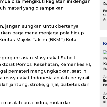
 semua bisa mengikuti kegiatan ini dengan
ruh materi yang disampaikan
Pe
Su
A
Aj
an, jangan sungkan untuk bertanya
D
u
diajarkan bagaimana menjaga pola hidup
P
Kontak Majelis Taklim (BKMT) Kota
D
K
engorganisasian Masyarakat Subdit
ktorat Pomosi Kesehatan, Kemenkes RI,
agai pemateri mengungkapkan, saat ini
Ju
ta masyarakat Indonesia adalah penyakit
E
ah jantung, stroke, ginjal, diabetes dan
Pe
Ke
B
Sa
Du
di
 masalah pola hidup, mulai dari
Un