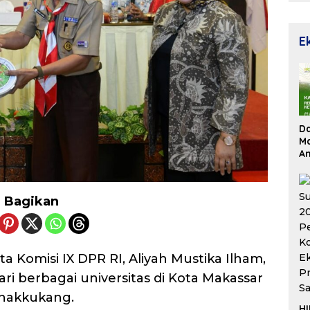
E
D
Ma
An
Su
Re
Bagikan
a Komisi IX DPR RI, Aliyah Mustika Ilham,
i berbagai universitas di Kota Makassar
nakkukang.
HI