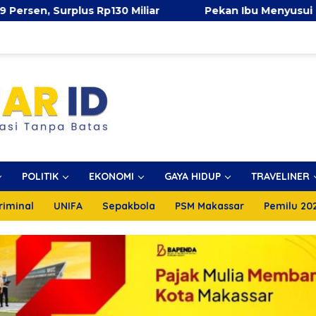
 Miliar
Pekan Ibu Menyusui Dunia 2026, TP PKK Mak
POLITIK
EKONOMI
GAYA HIDUP
TRAVELINER
riminal
UNIFA
Sepakbola
PSM Makassar
Pemilu 20