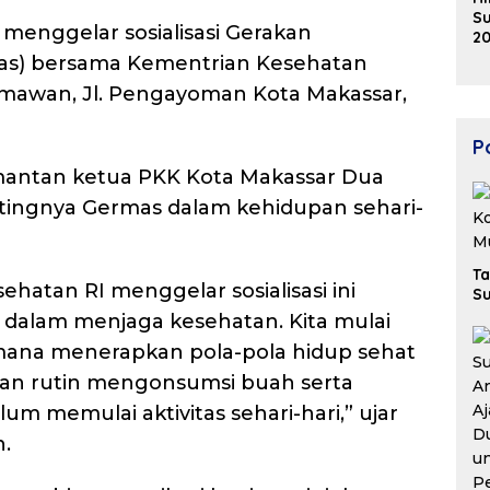
Su
menggelar sosialisasi Gerakan
20
K
as) bersama Kementrian Kesehatan
Ek
 Imawan, Jl. Pengayoman Kota Makassar,
B
Po
mantan ketua PKK Kota Makassar Dua
tingnya Germas dalam kehidupan sehari-
Ta
atan RI menggelar sosialisasi ini
Su
dalam menjaga kesehatan. Kita mulai
gaimana menerapkan pola-pola hidup sehat
an rutin mengonsumsi buah serta
um memulai aktivitas sehari-hari,” ujar
n.