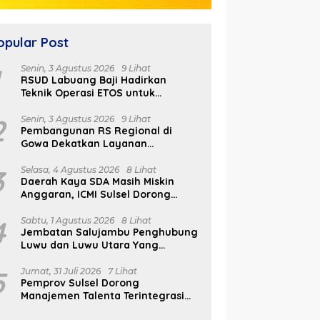
opular Post
1
Senin, 3 Agustus 2026
9 Lihat
RSUD Labuang Baji Hadirkan
Teknik Operasi ETOS untuk
Penanganan Tumor Otak Sesuai
Indikasi Medis
2
Senin, 3 Agustus 2026
9 Lihat
Pembangunan RS Regional di
Gowa Dekatkan Layanan
Kesehatan di Wilayah Pegunungan
3
Selasa, 4 Agustus 2026
8 Lihat
Daerah Kaya SDA Masih Miskin
Anggaran, ICMI Sulsel Dorong
Reformasi Fiskal
4
Sabtu, 1 Agustus 2026
8 Lihat
Jembatan Salujambu Penghubung
Luwu dan Luwu Utara Yang
Dibangun Pemprov Sulsel Segera
Difungsikan
5
Jumat, 31 Juli 2026
7 Lihat
Pemprov Sulsel Dorong
Manajemen Talenta Terintegrasi
Melalui FAST ASN