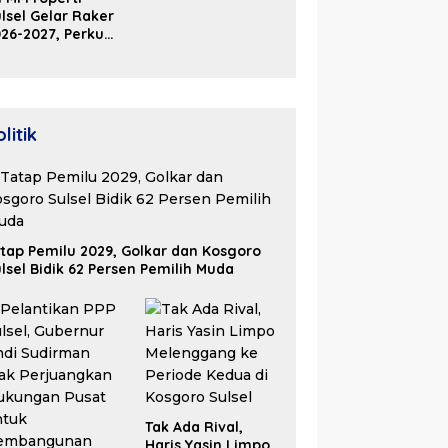
2026
lsel Gelar Raker
26-2027, Perkuat
olaborasi Bangun
osistem Properti
erdaya Saing
litik
tap Pemilu 2029, Golkar dan Kosgoro
lsel Bidik 62 Persen Pemilih Muda
Tak Ada Rival,
Haris Yasin Limpo