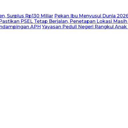
n, Surplus Rp130 Miliar
Pekan Ibu Menyusui Dunia 2026
astikan PSEL Tetap Berjalan, Penetapan Lokasi Masih
Pendampingan APH
Yayasan Peduli Negeri Rangkul Anak