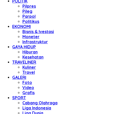
POLITIK
Pilpres
Pileg
Parpol
Politikus
EKONOMI
Bisnis & Ivestasi
Moneter
Infrastruktur
GAYA HIDUP
Hiburan
Kesehatan
TRAVELINER
Kuliner
Travel
GALERI
Foto
Video
Grafis
SPORT
Cabang Olahraga
Liga Indonesia
Liga Dunia