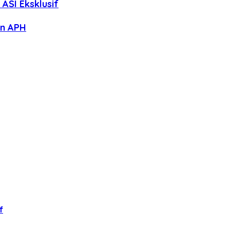
ASI Eksklusif
an APH
f