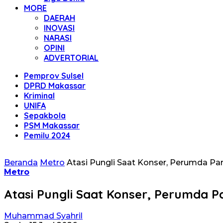
MORE
DAERAH
INOVASI
NARASI
OPINI
ADVERTORIAL
Pemprov Sulsel
DPRD Makassar
Kriminal
UNIFA
Sepakbola
PSM Makassar
Pemilu 2024
Beranda
Metro
Atasi Pungli Saat Konser, Perumda Park
Metro
Atasi Pungli Saat Konser, Perumda Pa
Muhammad Syahril